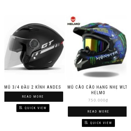
MŨ 3/4 ĐẦU 2 KÍNH ANDES
MŨ CÀO CÀO HẠNG NHẸ WLT,
HELMO
READ MORE
750.000
₫
QUICK VIEW
READ MORE
QUICK VIEW