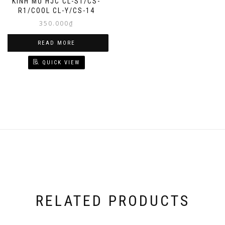
KÍNH MŨ HJC CL-ST/CS-
R1/COOL CL-Y/CS-14
350.000
₫
READ MORE
QUICK VIEW
RELATED PRODUCTS