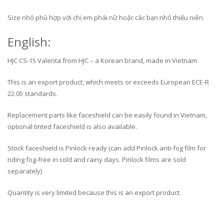
Size nhỏ phù hợp với chị em phái nữ hoặc các bạn nhỏ thiếu niên
English:
HJC CS-15 Valenta from HJC – a Korean brand, made in Vietnam
This is an export product, which meets or exceeds European ECE-R
22.05 standards.
Replacement parts like faceshield can be easily found in Vietnam,
optional tinted faceshield is also available.
Stock faceshield is Pinlock-ready (can add Pinlock anti-fog film for
riding fog-free in cold and rainy days. Pinlock films are sold
separately)
Quantity is very limited because this is an export product.