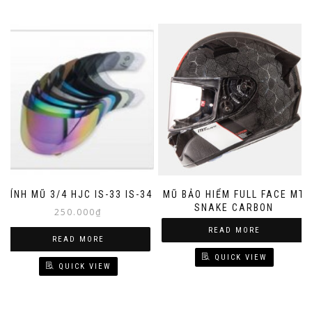
KÍNH MŨ 3/4 HJC IS-33 IS-34
MŨ BẢO HIỂM FULL FACE MT
SNAKE CARBON
250.000
₫
READ MORE
READ MORE
QUICK VIEW
QUICK VIEW