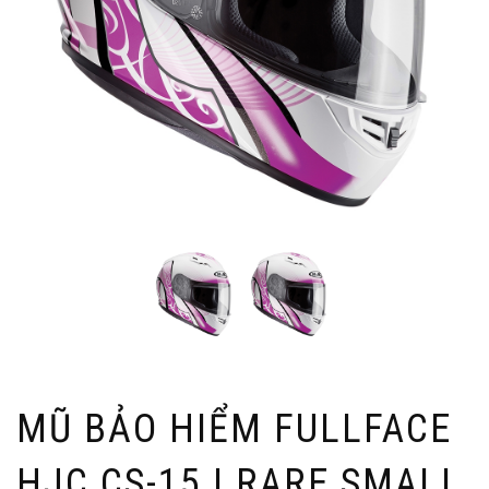
MŨ BẢO HIỂM FULLFACE
HJC CS-15 | RARE SMALL