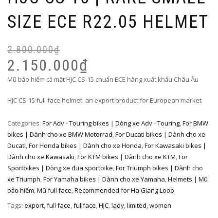
SIZE ECE R22.05 HELMET
2.800.000
₫
Or
Cu
pr
pr
2.150.000
₫
wa
is:
Mũ bảo hiểm cả mặt HJC CS-15 chuẩn ECE hàng xuất khẩu Châu Âu
2.
2.
HJC CS-15 full face helmet, an export product for European market
Categories:
For Adv - Touring bikes | Dòng xe Adv - Touring
,
For BMW
bikes | Dành cho xe BMW Motorrad
,
For Ducati bikes | Dành cho xe
Ducati
,
For Honda bikes | Dành cho xe Honda
,
For Kawasaki bikes |
Dành cho xe Kawasaki
,
For KTM bikes | Dành cho xe KTM
,
For
Sportbikes | Dòng xe đua sportbike
,
For Triumph bikes | Dành cho
xe Triumph
,
For Yamaha bikes | Dành cho xe Yamaha
,
Helmets | Mũ
bảo hiểm
,
Mũ full face
,
Recommended for Ha Giang Loop
Tags:
export
,
full face
,
fullface
,
HJC
,
lady
,
limited
,
women