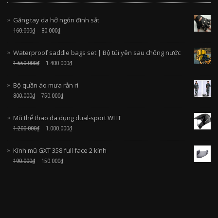
Găng tay da hở ngón đinh sắt
160.000
₫
80.000
₫
Waterproof saddle bags set | Bộ túi yên sau chống nước
1.550.000
₫
1.400.000
₫
Bộ quần áo mưa rằn ri
800.000
₫
750.000
₫
Mũ thể thao đa dụng dual-sport WHT
1.200.000
₫
1.000.000
₫
Kính mũ GXT 358 full face 2 kính
190.000
₫
150.000
₫