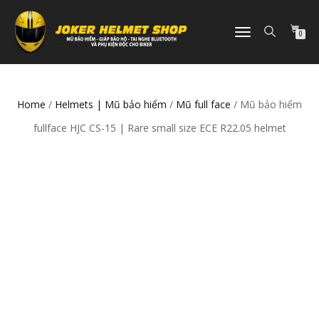
TOGGLE
0
NAVIGATION
Home
/
Helmets | Mũ bảo hiểm
/
Mũ full face
/ Mũ bảo hiểm
fullface HJC CS-15 | Rare small size ECE R22.05 helmet