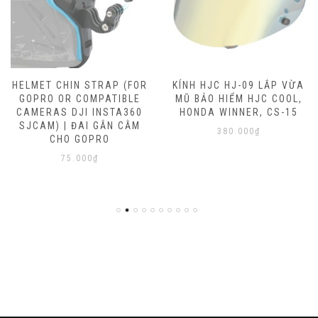
HELMET CHIN STRAP (FOR
KÍNH HJC HJ-09 LẮP VỪA
GOPRO OR COMPATIBLE
MŨ BẢO HIỂM HJC COOL,
CAMERAS DJI INSTA360
HONDA WINNER, CS-15
SJCAM) | ĐAI GẮN CẰM
380.000
₫
CHO GOPRO
75.000
₫