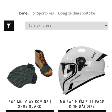
Home
/ For Sportbikes | Dòng xe đua sportbike
BỌC MŨI GIẦY KOMINE |
MŨ BẢO HIỂM FULL FACE
SHOE GUARD
KÍNH DÀI QIKE