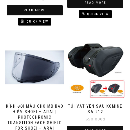
READ MORE
READ MORE
QUICK VIEW
QUICK VIEW
KÍNH ĐỔI MÀU CHO MŨ BẢO
TÚI VẮT YÊN SAU KOMINE
HIỂM SHOEI – ARAI |
SA-212
PHOTOCHROMIC
850.000
₫
TRANSITION FACE SHIELD
FOR SHOEI – ARAI