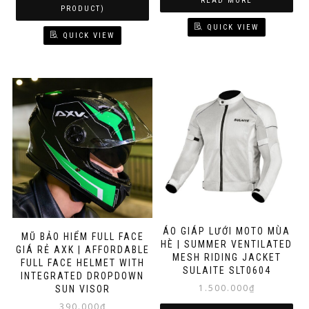
READ MORE
PRODUCT)
QUICK VIEW
QUICK VIEW
ÁO GIÁP LƯỚI MOTO MÙA
MŨ BẢO HIỂM FULL FACE
HÈ | SUMMER VENTILATED
GIÁ RẺ AXK | AFFORDABLE
MESH RIDING JACKET
FULL FACE HELMET WITH
SULAITE SLT0604
INTEGRATED DROPDOWN
1.500.000
₫
SUN VISOR
390.000
₫