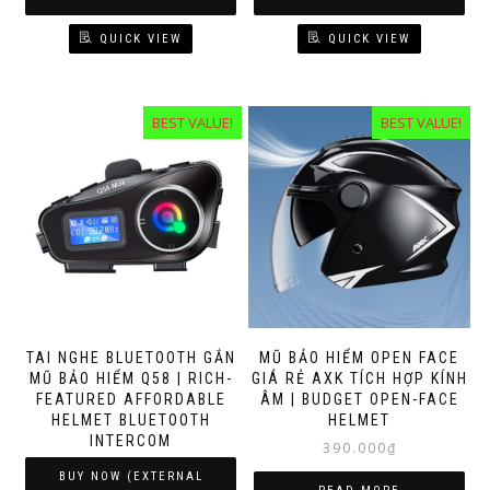
2.800.000₫.
2.150.0
QUICK VIEW
QUICK VIEW
BEST VALUE!
BEST VALUE!
TAI NGHE BLUETOOTH GẮN
MŨ BẢO HIỂM OPEN FACE
MŨ BẢO HIỂM Q58 | RICH-
GIÁ RẺ AXK TÍCH HỢP KÍNH
FEATURED AFFORDABLE
ÂM | BUDGET OPEN-FACE
HELMET BLUETOOTH
HELMET
INTERCOM
390.000
₫
BUY NOW (EXTERNAL