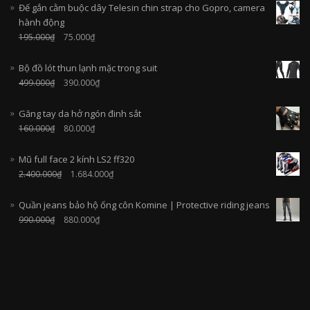
Đế gắn cằm buộc dây Telesin chin strap cho Gopro, camera
hành động
195.000
₫
75.000
₫
Bộ đồ lót thun lạnh mặc trong suit
499.000
₫
390.000
₫
Găng tay da hở ngón đinh sắt
160.000
₫
80.000
₫
Mũ full face 2 kính LS2 ff320
2.400.000
₫
1.684.000
₫
Quần jeans bảo hộ ống côn Komine | Protective riding jeans
990.000
₫
880.000
₫