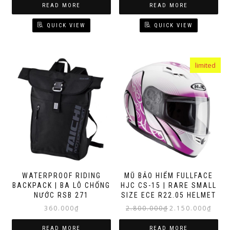
READ MORE
READ MORE
QUICK VIEW
QUICK VIEW
limited
WATERPROOF RIDING
MŨ BẢO HIỂM FULLFACE
BACKPACK | BA LÔ CHỐNG
HJC CS-15 | RARE SMALL
NƯỚC RSB 271
SIZE ECE R22.05 HELMET
Original
Curren
360.000
₫
2.800.000
₫
2.150.000
₫
price
price
was:
is:
READ MORE
READ MORE