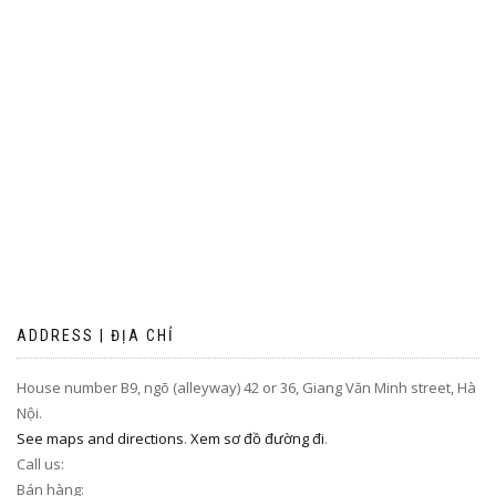
ADDRESS | ĐỊA CHỈ
House number B9, ngõ (alleyway) 42 or 36, Giang Văn Minh street, Hà
Nội.
See maps and directions
.
Xem sơ đồ đường đi
.
Call us:
Bán hàng: