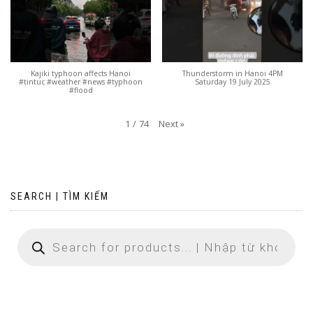
Kajiki typhoon affects Hanoi
Thunderstorm in Hanoi 4PM
#tintuc #weather #news #typhoon
Saturday 19 July 2025
#flood
Next
»
1
/
74
SEARCH | TÌM KIẾM