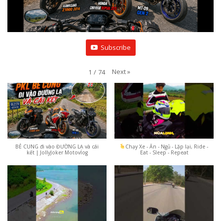
Subscribe
Next
»
1
/
74
BẺ CUNG đi vào ĐƯỜNG LẠ và cái
Chạy Xe - Ăn - Ngủ - Lặp lại, Ride -
kết | JollyJoker Motovlog
Eat - Sleep - Repeat