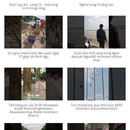
Đầm Lập An - Lăng Cô - Huế lung
Nghĩa trang Trường Sơn
linh trong nắng
Đi ngoại thành sắm đào quất ngày
Quất Lâm thời vang bóng #gsxr
27 giáp tết Bính Ngọ
#suzuki #gsxr600 #vietnam #biker
#sea
Test tiếng pô của ZX-6R #kawasaki
Trực thăng bay qua nhà luôn #A80
#zx6r #hanoiknightsteam
#vietnam #quockhanh2025
#kawasakininja #biker #vietnam
#hanoi