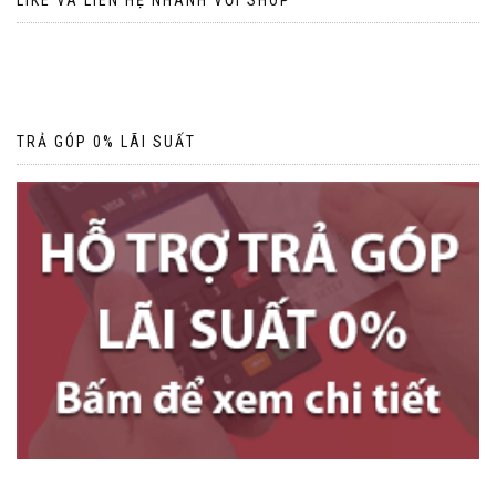
LIKE VÀ LIÊN HỆ NHANH VỚI SHOP
TRẢ GÓP 0% LÃI SUẤT