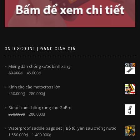
ON DISCOUNT | ĐANG GIẢM GIÁ
Miếng dán chống xước bình xăng
60.000
₫
45.000
₫
Kính cào cào motocross lớn
450.000
₫
280.000
₫
Steadicam chống rung cho GoPro
350.000
₫
280.000
₫
Waterproof saddle bags set | Bộ túi yên sau chống nước
1.550.000
₫
1.400.000
₫