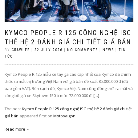
KYMCO PEOPLE R 125 CÔNG NGHỆ ISG
THẾ HỆ 2 ĐÁNH GIÁ CHI TIẾT GIÁ BÁN
BY
CRAWLER
|
22 JULY 2026
|
NO COMMENTS
|
NEWS | TIN
TỨC
Kymco People R 125 mẫu xe tay ga cao cấp nhất của Kymco đã chính
thức ra mắt thị trường Việt Nam với giá bán đề xuất 85.000.000 đ (đã
bao gồm VAT). Bên cạnh đó, Kymco Việt Nam cũng đồng thời ra mắt và
công bố giá xe Skytown 150 ở mức 72.000.000 đ. […]
The post
Kymco People R 125 công nghệ ISG thế hệ 2 đánh giá chi tiết
giá bán
appeared first on
Motosaigon
.
Read more