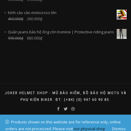
Kính cào cào motocross lớn
450.000
₫
280.000
₫
Quần jeans bảo hộ ống côn Komine | Protective riding jeans
990.000
₫
880.000
₫
JOKER HELMET SHOP - MŨ BẢO HIỂM, ĐỒ BẢO HỘ MOTO VÀ
PHỤ KIỆN BIKER. ĐT: (+84) (0) 947 60 90 85.
Products shown on this website are for reference only, online
orders are not processed. Please visit
our physical shop
.
Dismiss