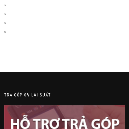
TRẢ GÓP 0% LÃI SUẤT