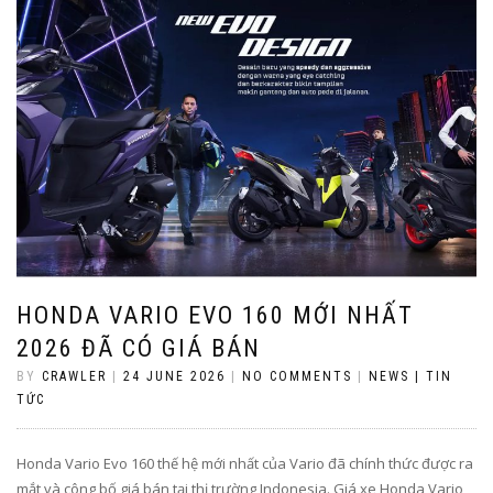
HONDA VARIO EVO 160 MỚI NHẤT
2026 ĐÃ CÓ GIÁ BÁN
BY
CRAWLER
|
24 JUNE 2026
|
NO COMMENTS
|
NEWS | TIN
TỨC
Honda Vario Evo 160 thế hệ mới nhất của Vario đã chính thức được ra
mắt và công bố giá bán tại thị trường Indonesia. Giá xe Honda Vario