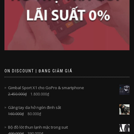
ON DISCOUNT | ĐANG GIẢM GIÁ
Gimbal Sport X1 cho GoPro & smartphone
2.450.000
₫
1.800.000
₫
Găng tay da hở ngón đinh sắt
160.000
₫
80.000
₫
Bộ đồ lót thun lạnh mặc trong suit
499.000
₫
390.000
₫