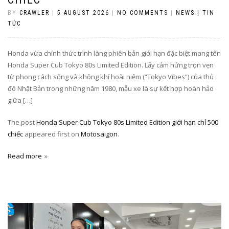
BY
CRAWLER
|
5 AUGUST 2026
|
NO COMMENTS
|
NEWS | TIN
TỨC
Honda vừa chính thức trình làng phiên bản giới hạn đặc biệt mang tên
Honda Super Cub Tokyo 80s Limited Edition. Lấy cảm hứng trọn vẹn
từ phong cách sống và không khí hoài niệm (“Tokyo Vibes”) của thủ
đô Nhật Bản trong những năm 1980, mẫu xe là sự kết hợp hoàn hảo
giữa […]
The post
Honda Super Cub Tokyo 80s Limited Edition giới hạn chỉ 500
chiếc
appeared first on
Motosaigon
.
Read more