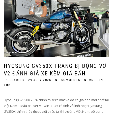
HYOSUNG GV350X TRANG BỊ ĐỘNG VƠ
V2 ĐÁNH GIÁ XE KÈM GIÁ BÁN
BY
CRAWLER
|
29 JULY 2026
|
NO COMMENTS
|
NEWS | TIN
TỨC
Hyosung GV350X 2026 chính thức ra mắt và đã có giá bán mới nhất tại
Việt Nam – Mẫu cruiser V-Twin 339cc cá tính và linh hoạt Hyosung
GV350X chính thức được giới thiệu tại thị trường Việt Nam, bổ sung