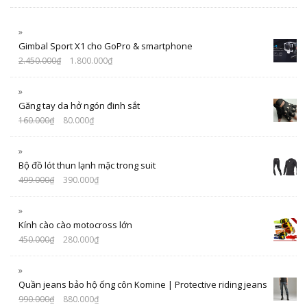
Gimbal Sport X1 cho GoPro & smartphone
2.450.000
₫
1.800.000
₫
Găng tay da hở ngón đinh sắt
160.000
₫
80.000
₫
Bộ đồ lót thun lạnh mặc trong suit
499.000
₫
390.000
₫
Kính cào cào motocross lớn
450.000
₫
280.000
₫
Quần jeans bảo hộ ống côn Komine | Protective riding jeans
990.000
₫
880.000
₫