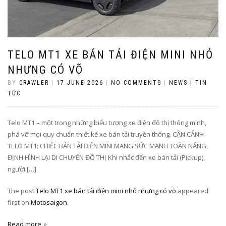
TELO MT1 XE BÁN TẢI ĐIỆN MINI NHỎ
NHƯNG CÓ VÕ
BY
CRAWLER
|
17 JUNE 2026
|
NO COMMENTS
|
NEWS | TIN
TỨC
Telo MT1 – một trong những biểu tượng xe điện đô thị thông minh,
phá vỡ mọi quy chuẩn thiết kế xe bán tải truyền thống. CẬN CẢNH
TELO MT1: CHIẾC BÁN TẢI ĐIỆN MINI MANG SỨC MẠNH TOÀN NĂNG,
ĐỊNH HÌNH LẠI DI CHUYỂN ĐÔ THỊ Khi nhắc đến xe bán tải (Pickup),
người […]
The post
Telo MT1 xe bán tải điện mini nhỏ nhưng có võ
appeared
first on
Motosaigon
.
Read more