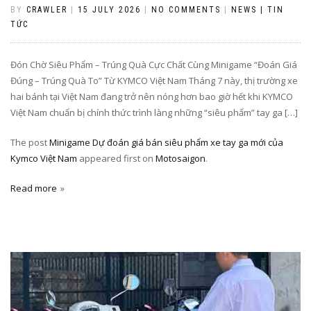
BY
CRAWLER
|
15 JULY 2026
|
NO COMMENTS
|
NEWS | TIN
TỨC
Đón Chờ Siêu Phẩm – Trúng Quà Cực Chất Cùng Minigame “Đoán Giá
Đúng – Trúng Quà To” Từ KYMCO Việt Nam Tháng 7 này, thị trường xe
hai bánh tại Việt Nam đang trở nên nóng hơn bao giờ hết khi KYMCO
Việt Nam chuẩn bị chính thức trình làng những “siêu phẩm” tay ga […]
The post
Minigame Dự đoán giá bán siêu phẩm xe tay ga mới của
Kymco Việt Nam
appeared first on
Motosaigon
.
Read more