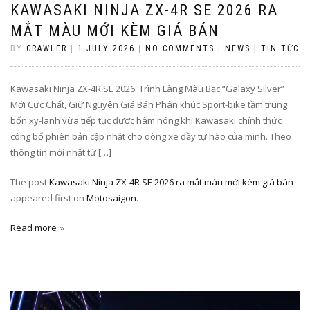
KAWASAKI NINJA ZX-4R SE 2026 RA
MẮT MÀU MỚI KÈM GIÁ BÁN
BY
CRAWLER
|
1 JULY 2026
|
NO COMMENTS
|
NEWS | TIN TỨC
Kawasaki Ninja ZX-4R SE 2026: Trình Làng Màu Bạc “Galaxy Silver”
Mới Cực Chất, Giữ Nguyên Giá Bán Phân khúc Sport-bike tầm trung
bốn xy-lanh vừa tiếp tục được hâm nóng khi Kawasaki chính thức
công bố phiên bản cập nhật cho dòng xe đầy tự hào của mình. Theo
thông tin mới nhất từ […]
The post
Kawasaki Ninja ZX-4R SE 2026 ra mắt màu mới kèm giá bán
appeared first on
Motosaigon
.
Read more