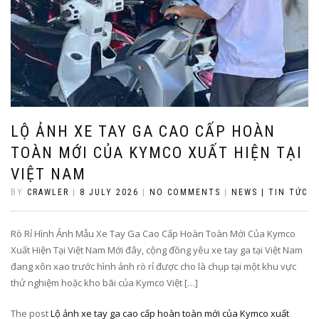
LỘ ẢNH XE TAY GA CAO CẤP HOÀN
TOÀN MỚI CỦA KYMCO XUẤT HIỆN TẠI
VIỆT NAM
BY
CRAWLER
|
8 JULY 2026
|
NO COMMENTS
|
NEWS | TIN TỨC
Rò Rỉ Hình Ảnh Mẫu Xe Tay Ga Cao Cấp Hoàn Toàn Mới Của Kymco
Xuất Hiện Tại Việt Nam Mới đây, cộng đồng yêu xe tay ga tại Việt Nam
đang xôn xao trước hình ảnh rò rỉ được cho là chụp tại một khu vực
thử nghiệm hoặc kho bãi của Kymco Việt […]
The post
Lộ ảnh xe tay ga cao cấp hoàn toàn mới của Kymco xuất