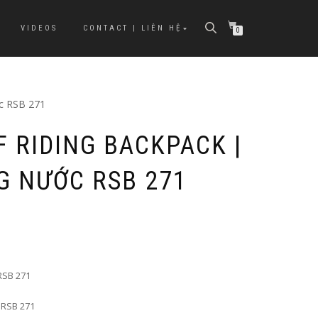
VIDEOS
CONTACT | LIÊN HỆ
0
ớc RSB 271
 RIDING BACKPACK |
G NƯỚC RSB 271
RSB 271
 RSB 271