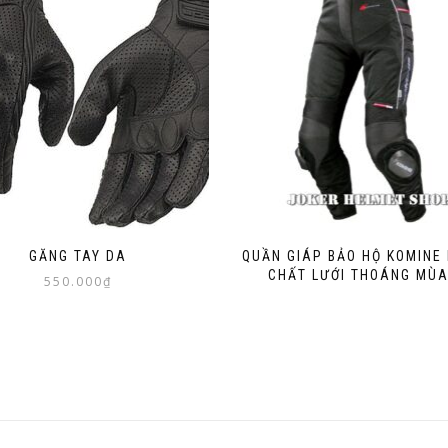
GĂNG TAY DA
QUẦN GIÁP BẢO HỘ KOMINE 
CHẤT LƯỚI THOÁNG MÙA
550.000
₫