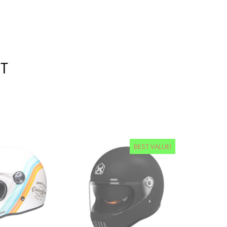
OT
BEST VALUE!