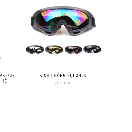
PK-708
KÍNH CHỐNG BỤI X400
 HÈ
70.000
₫