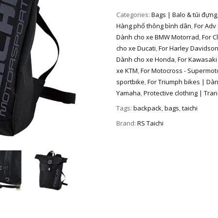
Categories:
Bags | Balo & túi đựng
Hàng phổ thông bình dân
,
For Adv 
Dành cho xe BMW Motorrad
,
For C
cho xe Ducati
,
For Harley Davidson
Dành cho xe Honda
,
For Kawasaki
xe KTM
,
For Motocross - Supermot
sportbike
,
For Triumph bikes | Dà
Yamaha
,
Protective clothing | Tra
Tags:
backpack
,
bags
,
taichi
Brand:
RS Taichi