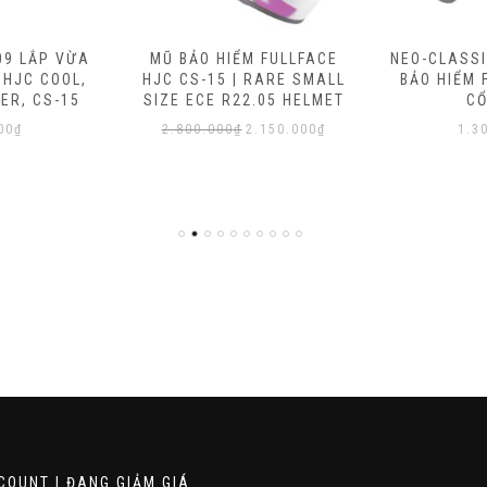
09 LẮP VỪA
MŨ BẢO HIỂM FULLFACE
NEO-CLASSI
 HJC COOL,
HJC CS-15 | RARE SMALL
BẢO HIỂM 
ER, CS-15
SIZE ECE R22.05 HELMET
CỔ
Original
Current
00
₫
2.800.000
₫
2.150.000
₫
1.3
price
price
was:
is:
2.800.000₫.
2.150.000₫.
COUNT | ĐANG GIẢM GIÁ