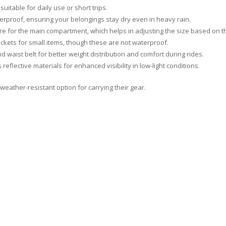
t suitable for daily use or short trips.
erproof, ensuring your belongings stay dry even in heavy rain.
osure for the main compartment, which helps in adjusting the size based on t
ockets for small items, though these are not waterproof.
 waist belt for better weight distribution and comfort during rides.
reflective materials for enhanced visibility in low-light conditions.
weather-resistant option for carrying their gear.