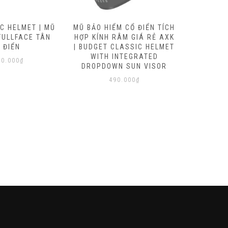
C HELMET | MŨ
MŨ BẢO HIỂM CỔ ĐIỂN TÍCH
MŨ BẢO 
FULLFACE TÂN
HỢP KÍNH RÂM GIÁ RẺ AXK
GIÁ RẺ A
 ĐIỂN
| BUDGET CLASSIC HELMET
ÂM | BU
WITH INTEGRATED
00.000
₫
DROPDOWN SUN VISOR
490.000
₫