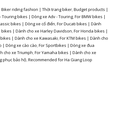
,
Biker riding fashion | Thời trang biker
,
Budget products |
- Touring bikes | Dòng xe Adv - Touring
,
For BMW bikes |
lassic bikes | Dòng xe cổ điển
,
For Ducati bikes | Dành
 bikes | Dành cho xe Harley Davidson
,
For Honda bikes |
 bikes | Dành cho xe Kawasaki
,
For KTM bikes | Dành cho
o | Dòng xe cào cào
,
For Sportbikes | Dòng xe đua
nh cho xe Triumph
,
For Yamaha bikes | Dành cho xe
ng phục bảo hộ
,
Recommended for Ha Giang Loop