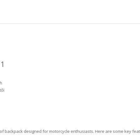
71
nh
tối
oof backpack designed for motorcycle enthusiasts. Here are some key feat