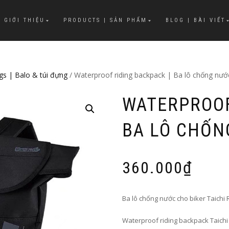
 GIỚI THIỆU
PRODUCTS | SẢN PHẨM
BLOG | BÀI VIẾT
gs | Balo & túi đựng
/ Waterproof riding backpack | Ba lô chống nư
WATERPROOF
BA LÔ CHỐN
360.000
₫
Ba lô chống nước cho biker Taichi 
Waterproof riding backpack Taichi