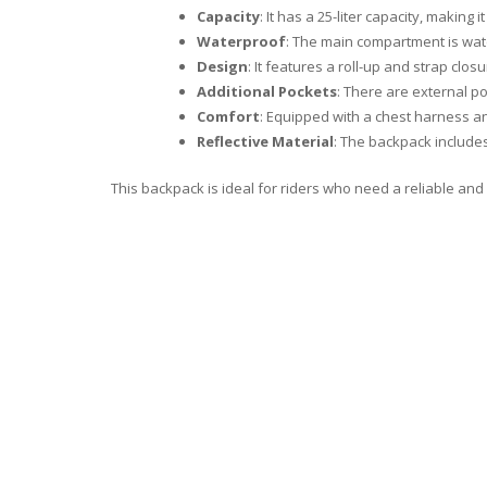
Capacity
: It has a 25-liter capacity, making i
Waterproof
: The main compartment is wat
Design
: It features a roll-up and strap cl
Additional Pockets
: There are external p
Comfort
: Equipped with a chest harness and
Reflective Material
: The backpack includes 
This backpack is ideal for riders who need a reliable and 