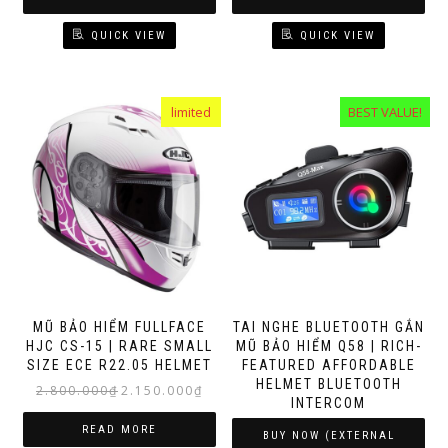
1.550.000₫.
1.400.000₫.
QUICK VIEW
QUICK VIEW
limited
BEST VALUE!
MŨ BẢO HIỂM FULLFACE
TAI NGHE BLUETOOTH GẮN
HJC CS-15 | RARE SMALL
MŨ BẢO HIỂM Q58 | RICH-
SIZE ECE R22.05 HELMET
FEATURED AFFORDABLE
HELMET BLUETOOTH
Original
Current
2.800.000
₫
2.150.000
₫
INTERCOM
price
price
was:
is:
READ MORE
BUY NOW (EXTERNAL