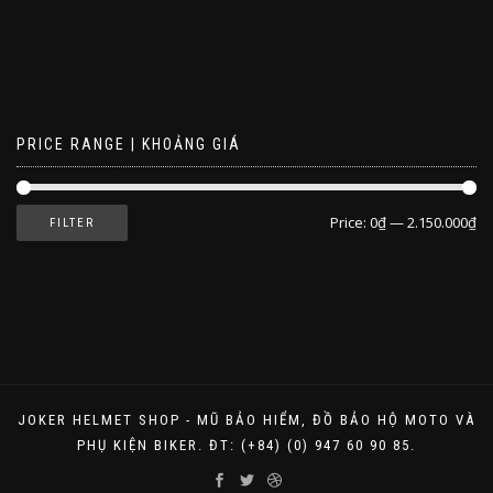
PRICE RANGE | KHOẢNG GIÁ
Price:
0₫
—
2.150.000₫
FILTER
JOKER HELMET SHOP - MŨ BẢO HIỂM, ĐỒ BẢO HỘ MOTO VÀ
PHỤ KIỆN BIKER. ĐT: (+84) (0) 947 60 90 85.