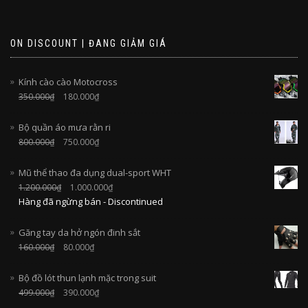
ON DISCOUNT | ĐANG GIẢM GIÁ
Kính cào cào Motocross
350.000
₫
180.000
₫
Bộ quần áo mưa rằn ri
800.000
₫
750.000
₫
Mũ thể thao đa dụng dual-sport WHT
1.200.000
₫
1.000.000
₫
Hàng đã ngừng bán - Discontinued
Găng tay da hở ngón đinh sắt
160.000
₫
80.000
₫
Bộ đồ lót thun lạnh mặc trong suit
499.000
₫
390.000
₫