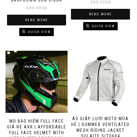
DROPDOWN SUN VISOR
390.000
₫
490.000
₫
READ MORE
READ MORE
QUICK VIEW
QUICK VIEW
ÁO GIÁP LƯỚI MOTO MÙA
MŨ BẢO HIỂM FULL FACE
HÈ | SUMMER VENTILATED
GIÁ RẺ AXK | AFFORDABLE
MESH RIDING JACKET
FULL FACE HELMET WITH
SULAITE SLT0604