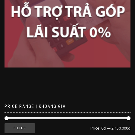
PRICE RANGE | KHOẢNG GIÁ
Price:
0₫
—
2.150.000₫
FILTER