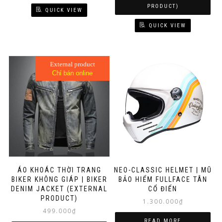
2.800.000₫.
2.150.000₫.
PRODUCT)
QUICK VIEW
QUICK VIEW
External product
Chỉ bán online
ÁO KHOÁC THỜI TRANG
NEO-CLASSIC HELMET | MŨ
BIKER KHÔNG GIÁP | BIKER
BẢO HIỂM FULLFACE TÂN
DENIM JACKET (EXTERNAL
CỔ ĐIỂN
PRODUCT)
1.300.000
₫
499.000
₫
READ MORE