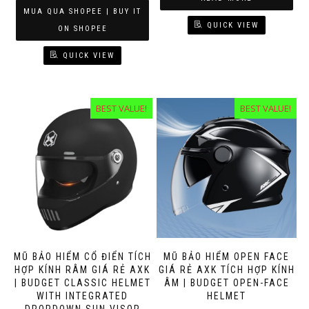
MUA QUA SHOPEE | BUY IT
QUICK VIEW
ON SHOPEE
QUICK VIEW
BEST VALUE!
BEST VALUE!
MŨ BẢO HIỂM CỔ ĐIỂN TÍCH
MŨ BẢO HIỂM OPEN FACE
HỢP KÍNH RÂM GIÁ RẺ AXK
GIÁ RẺ AXK TÍCH HỢP KÍNH
| BUDGET CLASSIC HELMET
ÂM | BUDGET OPEN-FACE
WITH INTEGRATED
HELMET