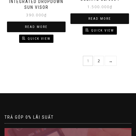
INTEGRATED DROPDOWN
1.500.000
₫
SUN VISOR
390.000
₫
READ MORE
READ MORE
QUICK VIEW
QUICK VIEW
1
2
→
TRẢ GÓP 0% LÃI SUẤT