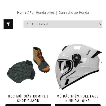
Home
/ For Honda bikes | Dành cho xe Honda
BỌC MŨI GIẦY KOMINE |
MŨ BẢO HIỂM FULL FACE
SHOE GUARD
KÍNH DÀI QIKE