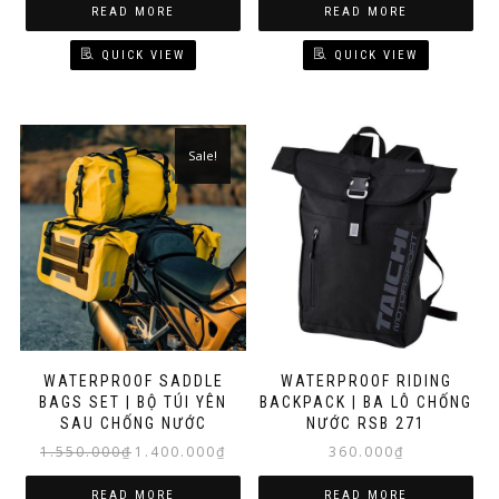
READ MORE
READ MORE
QUICK VIEW
QUICK VIEW
Sale!
WATERPROOF SADDLE
WATERPROOF RIDING
BAGS SET | BỘ TÚI YÊN
BACKPACK | BA LÔ CHỐNG
SAU CHỐNG NƯỚC
NƯỚC RSB 271
Original
Current
1.550.000
₫
1.400.000
₫
360.000
₫
price
price
was:
is:
READ MORE
READ MORE