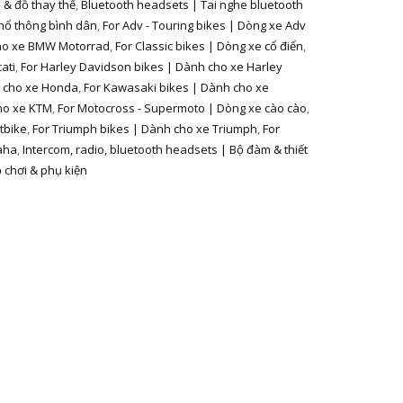
 & đồ thay thế
,
Bluetooth headsets | Tai nghe bluetooth
hổ thông bình dân
,
For Adv - Touring bikes | Dòng xe Adv
ho xe BMW Motorrad
,
For Classic bikes | Dòng xe cổ điển
,
ati
,
For Harley Davidson bikes | Dành cho xe Harley
h cho xe Honda
,
For Kawasaki bikes | Dành cho xe
ho xe KTM
,
For Motocross - Supermoto | Dòng xe cào cào
,
tbike
,
For Triumph bikes | Dành cho xe Triumph
,
For
aha
,
Intercom, radio, bluetooth headsets | Bộ đàm & thiết
 chơi & phụ kiện