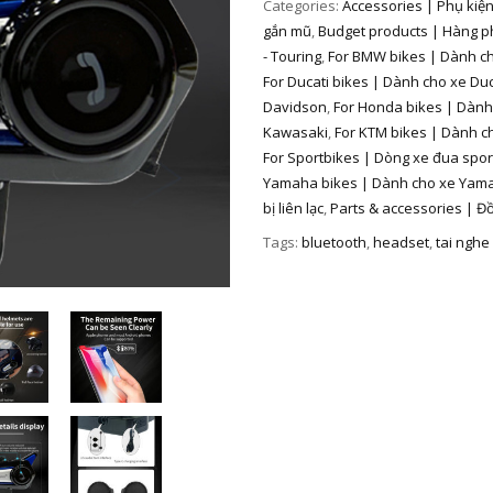
Categories:
Accessories | Phụ kiện
gắn mũ
,
Budget products | Hàng p
- Touring
,
For BMW bikes | Dành c
For Ducati bikes | Dành cho xe Duc
Davidson
,
For Honda bikes | Dàn
Kawasaki
,
For KTM bikes | Dành c
For Sportbikes | Dòng xe đua spor
Yamaha bikes | Dành cho xe Yam
bị liên lạc
,
Parts & accessories | Đồ
Tags:
bluetooth
,
headset
,
tai nghe