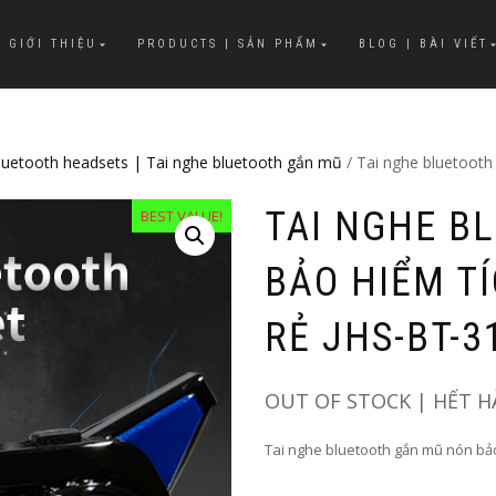
 GIỚI THIỆU
PRODUCTS | SẢN PHẨM
BLOG | BÀI VIẾT
luetooth headsets | Tai nghe bluetooth gắn mũ
/ Tai nghe bluetooth
TAI NGHE B
BEST VALUE!
BẢO HIỂM TÍ
RẺ JHS-BT-3
OUT OF STOCK | HẾT 
Tai nghe bluetooth gắn mũ nón bảo 