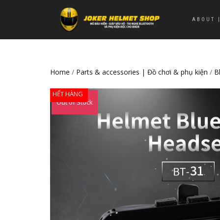
ABOUT |
Home
/
Parts & accessories | Đồ chơi & phụ kiện
/
B
HẾT HÀNG
Out of Stock