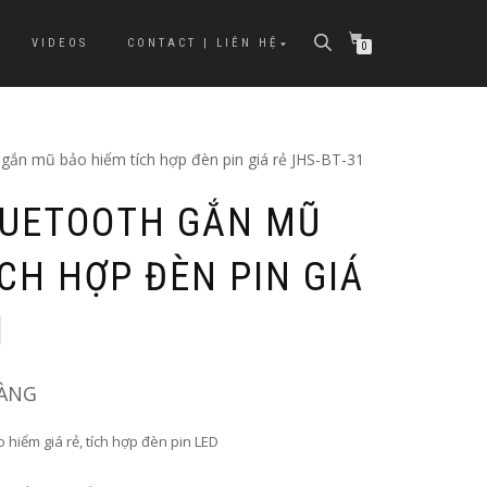
VIDEOS
CONTACT | LIÊN HỆ
0
 gắn mũ bảo hiểm tích hợp đèn pin giá rẻ JHS-BT-31
LUETOOTH GẮN MŨ
CH HỢP ĐÈN PIN GIÁ
1
HÀNG
hiểm giá rẻ, tích hợp đèn pin LED