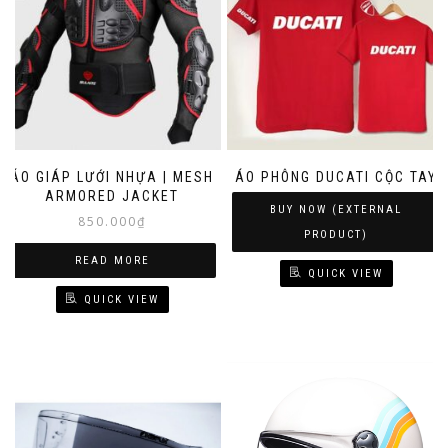
ÁO GIÁP LƯỚI NHỰA | MESH
ÁO PHÔNG DUCATI CỘC TAY
ARMORED JACKET
BUY NOW (EXTERNAL
850.000
₫
PRODUCT)
READ MORE
QUICK VIEW
QUICK VIEW