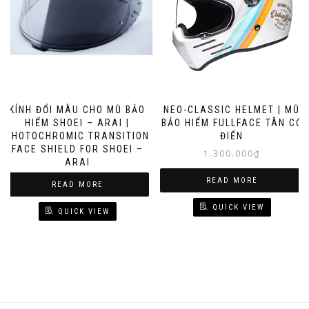
KÍNH ĐỔI MÀU CHO MŨ BẢO
NEO-CLASSIC HELMET | MŨ
HIỂM SHOEI – ARAI |
BẢO HIỂM FULLFACE TÂN CỔ
PHOTOCHROMIC TRANSITION
ĐIỂN
FACE SHIELD FOR SHOEI –
1.300.000
₫
ARAI
READ MORE
READ MORE
QUICK VIEW
QUICK VIEW