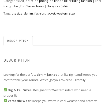
Categories:
Áo jacket, áo phông, áo khoác
,
Biker riding fashion | Thời
trang biker
,
For Classic bikes | Dòng xe cổ điển
Tags:
big size
,
denim
,
fashion
,
jacket
,
western size
DESCRIPTION
DESCRIPTION
Looking for the perfect
denim jacket
that fits right and keeps you
comfortable year-round? We’ve got you covered – literally!
Big & Tall Sizes:
Designed for Western riders who need a
proper fit.
Versatile Wear:
Keeps you warm in cool weather and protects