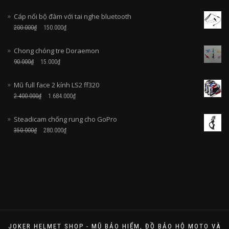
Cáp nối bộ đàm với tai nghe bluetooth
200.000
₫
150.000
₫
Chong chóng tre Doraemon
90.000
₫
15.000
₫
Mũ full face 2 kính LS2 ff320
2.400.000
₫
1.684.000
₫
Steadicam chống rung cho GoPro
350.000
₫
280.000
₫
JOKER HELMET SHOP - MŨ BẢO HIỂM, ĐỒ BẢO HỘ MOTO VÀ