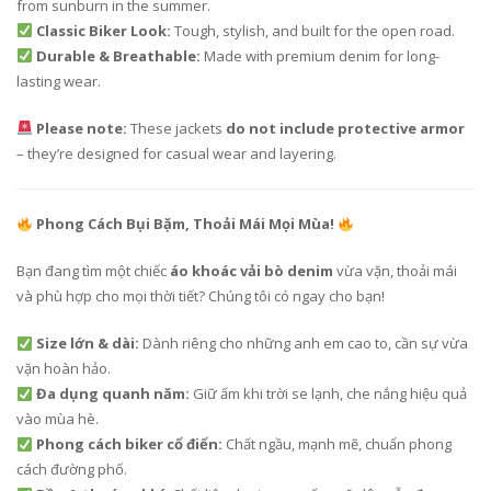
from sunburn in the summer.
Classic Biker Look:
Tough, stylish, and built for the open road.
Durable & Breathable:
Made with premium denim for long-
lasting wear.
Please note:
These jackets
do not include protective armor
– they’re designed for casual wear and layering.
Phong Cách Bụi Bặm, Thoải Mái Mọi Mùa!
Bạn đang tìm một chiếc
áo khoác vải bò denim
vừa vặn, thoải mái
và phù hợp cho mọi thời tiết? Chúng tôi có ngay cho bạn!
Size lớn & dài:
Dành riêng cho những anh em cao to, cần sự vừa
vặn hoàn hảo.
Đa dụng quanh năm:
Giữ ấm khi trời se lạnh, che nắng hiệu quả
vào mùa hè.
Phong cách biker cổ điển:
Chất ngầu, mạnh mẽ, chuẩn phong
cách đường phố.