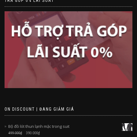
TRẢ GÓP 0% LÃI SUẤT
ON DISCOUNT | ĐANG GIẢM GIÁ
Bộ đồ lót thun lạnh mặc trong suit
499.000
₫
390.000
₫