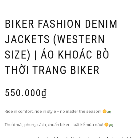
BIKER FASHION DENIM
JACKETS (WESTERN
SIZE) | ÁO KHOÁC BÒ
THỜI TRANG BIKER
550.000
₫
Ride in comfort, ride in style – no matter the season!
Thoải mái, phong cách, chuẩn biker – bất kể mùa nào!