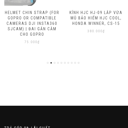
HELMET CHIN STRAP (FOR
KÍNH HJC HJ-09 LẮP VỪA
GOPRO OR COMPATIBLE
MŨ BẢO HIỂM HJC COOL,
CAMERAS DJI INSTA360
HONDA WINNER, CS-15
SJCAM) | ĐAI GẮN CẰM
380.000
₫
CHO GOPRO
75.000
₫