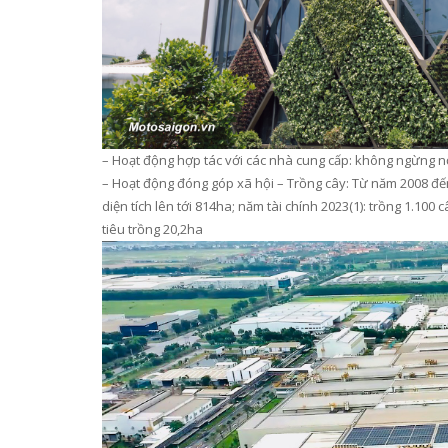
–
Hoạt động
h
ợp tác với các nhà cung cấp:
không ngừng nỗ
–
Hoạt động
đóng góp
x
ã hội –
Trồng cây
:
Từ năm 2008
đế
diện tích lên tới 814ha
; n
ăm tài chính 2023
(1)
: trồng 1.100 
tiêu trồng 20,2ha