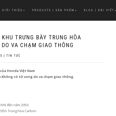
 GIỚI THIỆU
PRODUCTS | SẢN PHẨM
BLOG | BÀI VIẾT
 KHU TRƯNG BÀY TRUNG HÒA
 DO VA CHẠM GIAO THÔNG
S | TIN TỨC
 của Honda Việt Nam
à Không c
ó
tử vong do va chạm giao thông.
 HVN đến năm 2050:
2050: Trung hòa
C
arbon