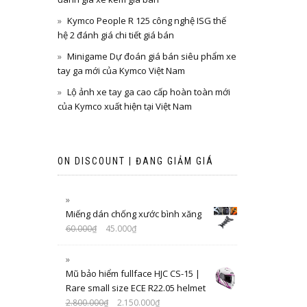
Kymco People R 125 công nghệ ISG thế
hệ 2 đánh giá chi tiết giá bán
Minigame Dự đoán giá bán siêu phẩm xe
tay ga mới của Kymco Việt Nam
Lộ ảnh xe tay ga cao cấp hoàn toàn mới
của Kymco xuất hiện tại Việt Nam
ON DISCOUNT | ĐANG GIẢM GIÁ
Miếng dán chống xước bình xăng
60.000
₫
45.000
₫
Mũ bảo hiểm fullface HJC CS-15 |
Rare small size ECE R22.05 helmet
2.800.000
₫
2.150.000
₫