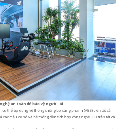
ghệ an toàn để bảo vệ người lái
, cụ thể
áp dụng hệ thống chống bó cứng phanh (
ABS
)
trên tất cả
cả các mẫu
xe số và
hệ thống đèn tích hợp công nghệ
LED trên tất cả