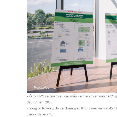
–
Ô tô:
HVN sẽ giới thiệu các mẫu xe thân thiện môi trường
đầu từ
năm
2023.
Không
c
ó
tử vong do va chạm giao thông vào năm 2045:
H
theo
kịch bản
4E: