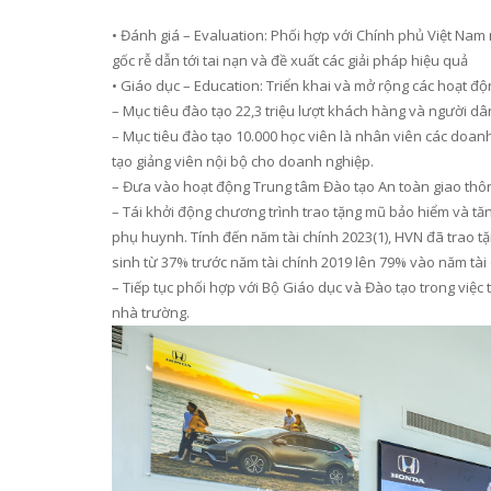
•
Đánh giá
– Evaluation
:
Phối hợp với
C
hính phủ
Việt Nam
gốc rễ
dẫn tới tai nạn và đề xuất các giải pháp hiệu quả
•
Giáo dục
– Education
:
Triển khai và mở rộng các hoạt độ
–
Mục tiêu
đào tạo 22,3 triệu lượt khách hàng và người dâ
–
Mục tiêu đào tạ
o
10.000 học viên
là nhân viên các
doanh
tạo
giảng viên
nội bộ cho doanh nghiệp.
–
Đưa vào hoạt động Trung tâm Đào tạo
An toàn giao thô
–
Tái khởi động chương trình trao tặng mũ bảo hiểm
và
tăn
phụ huynh. Tính đến
năm tài chính 2023
(1)
, HVN đã trao t
sinh
từ 37% trước năm tài chính 2019 lên 79% vào năm tài
–
Tiếp tục phối hợp với Bộ Giáo dục và Đào tạo trong việc
nhà trường.