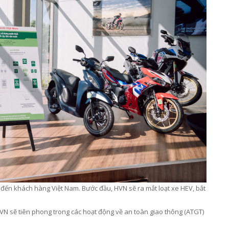
 đến khách hàng Việt Nam. Bước đầu, HVN sẽ ra mắt loạt xe HEV, bắt
VN sẽ tiên phong trong các hoạt động về an toàn giao thông (ATGT)