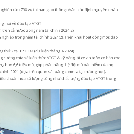
nghiên cứu 79
0
vụ tai nạn giao thông nhằm xác định nguyên nhân
ng mới về đào tạo ATGT
n trên cả nước
trong năm tài chính 2024
(2)
.
 nghiệ
p
trong năm tài chính 2024
(2)
. Triển khai hoạt động mới: đào
ng
thứ 2 tại TP.HCM (dự kiến tháng 3/2024)
g cường chia sẻ kiến thức ATGT
&
kỹ năng lái xe an toàn cơ bản cho
ặng
hơn
6
,
6
triệu mũ, góp phần nâng tỉ lệ đội mũ bảo hiểm
của học
 chính 202
1
(dựa trên quan sát bằng camera tại trường học).
 tiêu chuẩn hóa số lượng
cũng như
chất lượng đào tạo ATGT trong