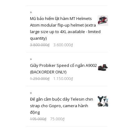
Mũ bảo hiểm lật hàm MT Helmets
Atom modular flip-up helmet (extra
large size up to 4XL available - limited
quantity)
3.800.000
₫
3.600.000
₫
Giầy Probiker Speed cổ ngắn A9002
(BACKORDER ONLY)
1.250.000
₫
1.150.000
₫
Đế gắn cằm buộc dây Telesin chin
strap cho Gopro, camera hành
động
195.000
₫
75.000
₫