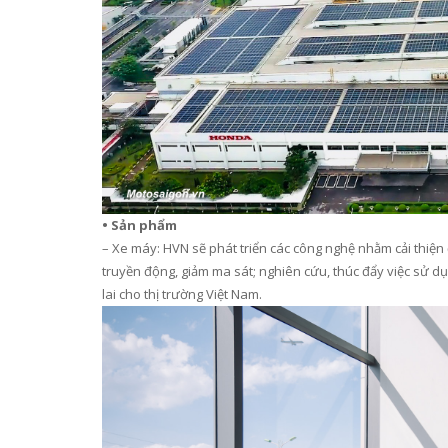
•
S
ản phẩm
–
Xe máy: HVN sẽ phát triển các công nghệ nhằm
cải thiện
truyền động, giảm ma sát
;
nghiên cứu, thúc đẩy việc sử d
lai cho thị trường Việt Nam.