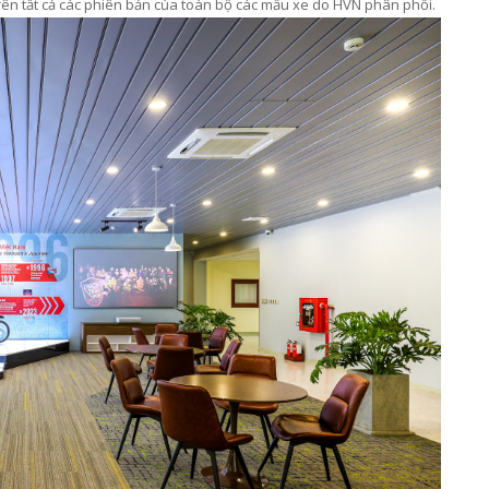
ên tất cả các phiên bản của
toàn bộ
các mẫu xe
do
HVN phân phối
.