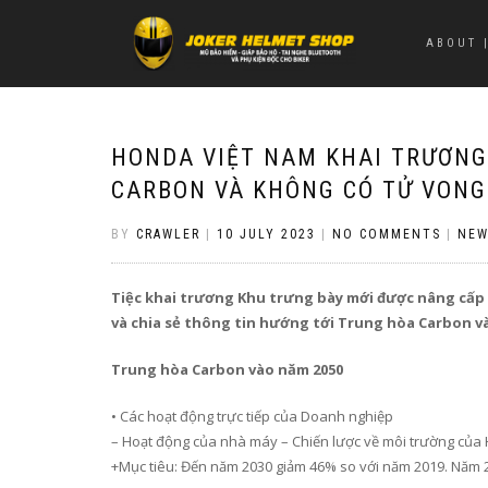
ABOUT |
HONDA VIỆT NAM KHAI TRƯƠNG
CARBON VÀ KHÔNG CÓ TỬ VONG
BY
CRAWLER
|
10 JULY 2023
|
NO COMMENTS
|
NEW
Tiệc khai trương Khu trưng bày mới được nâng cấp
và chia sẻ thông tin hướng tới
Trung hòa Carbon v
Trung hòa Carbon vào năm 2050
•
Các h
oạt động
t
rực tiếp
của Doanh nghiệp
–
Hoạt động
của
n
hà máy – Chiến lược về môi trường của
+Mục tiêu
: Đến năm 2030
giảm 46% so với năm 2019. Năm 