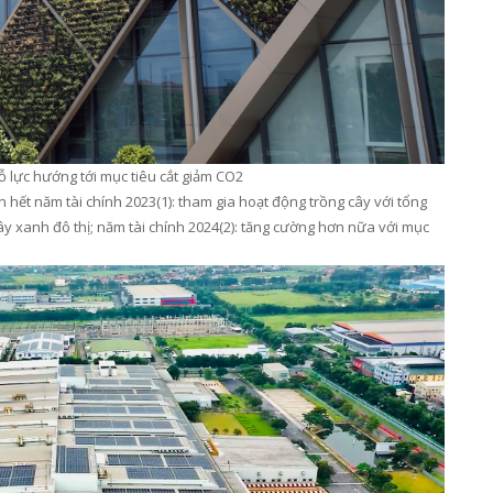
 lực hướng tới mục tiêu cắt giảm
CO2
n
hết năm tài chính 2023
(1)
: tham gia hoạt động trồng cây với tổng
cây xanh đô thị
; n
ăm tài chính 2
024
(2)
:
tăng cường hơn nữa với mục