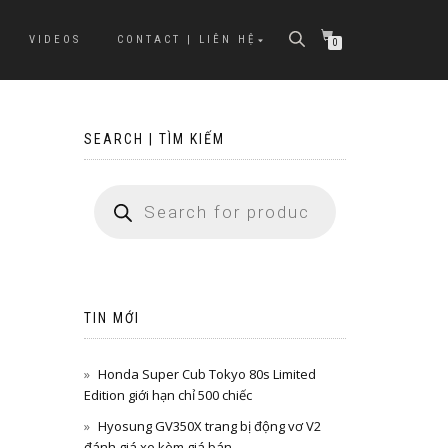
VIDEOS
CONTACT | LIÊN HỆ
0
SEARCH | TÌM KIẾM
TIN MỚI
Honda Super Cub Tokyo 80s Limited
Edition giới hạn chỉ 500 chiếc
Hyosung GV350X trang bị động vơ V2
đánh giá xe kèm giá bán