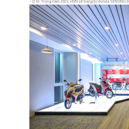
–
Ô tô: Trong năm 2023,
HVN sẽ trang bị Honda SENSING tr