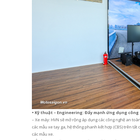
•
Kỹ thuật
– Engineering
:
Đẩy mạnh ứng dụng công n
–
Xe máy: HVN sẽ mở rộng áp dụng các công ngh
ệ
an toàn
các
mẫu xe tay
ga,
hệ thống phanh kết hợp (
CBS
)
trên
tất 
các
mẫu
xe.