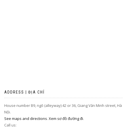
ADDRESS | ĐỊA CHỈ
House number B9, ngõ (alleyway) 42 or 36, Giang Văn Minh street, Hà
Nội.
See maps and directions
.
Xem sơ đồ đường đi
.
Call us: