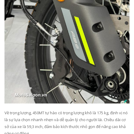
Về trọng lượng, 450MT tự hào có trọng lượng khô là 175 kg, định vị nó
là sự lựa chọn nhanh nhẹn và dễ quản lý cho người lái. Chiều dài cơ
sở của xe là 59,3 inch, đảm bảo kích thước nhỏ gọn để nâng cao khả
năng cơ động.