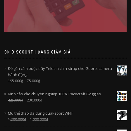
ON DISCOUNT | ĐANG GIẢM GIÁ
Đế gắn cằm buộc dây Telesin chin strap cho Gopro, camera
hành động
195.000
₫
75.000
₫
Kính cào cào chuyên nghiệp 100% Racecraft Goggles
425.000
₫
230.000
₫
Mũ thể thao đa dụng dual-sport WHT
1.200.000
₫
1.000.000
₫