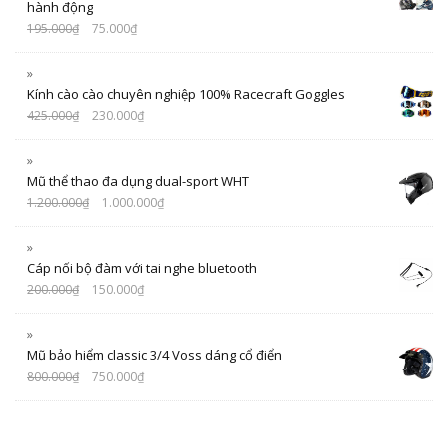
hành động
195.000
₫
75.000
₫
Kính cào cào chuyên nghiệp 100% Racecraft Goggles
425.000
₫
230.000
₫
Mũ thể thao đa dụng dual-sport WHT
1.200.000
₫
1.000.000
₫
Cáp nối bộ đàm với tai nghe bluetooth
200.000
₫
150.000
₫
Mũ bảo hiểm classic 3/4 Voss dáng cổ điển
800.000
₫
750.000
₫