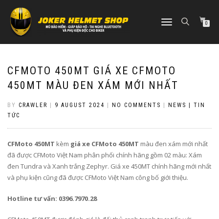
TOGGLE
0
NAVIGATION
CFMOTO 450MT GIÁ XE CFMOTO
450MT MÀU ĐEN XÁM MỚI NHẤT
BY
CRAWLER
|
9 AUGUST 2024
|
NO COMMENTS
|
NEWS | TIN
TỨC
CFMoto 450MT
kèm
giá xe CFMoto 450MT
màu đen xám mới nhất
đã được CFMoto Việt Nam phân phối chính hãng gồm 02 màu: Xám
đen Tundra và Xanh trắng Zephyr. Giá xe 450MT chính hãng mới nhất
và phụ kiện cũng đã được CFMoto Việt Nam công bố giới thiệu.
Hotline tư vấn: 0396.7970.28