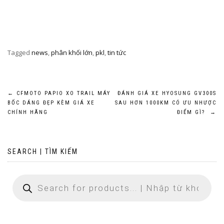
Tagged
news
,
phân khối lớn
,
pkl
,
tin tức
Post
←
CFMOTO PAPIO XO TRAIL MÁY
ĐÁNH GIÁ XE HYOSUNG GV300S
BỐC DÁNG ĐẸP KÈM GIÁ XE
SAU HƠN 1000KM CÓ ƯU NHƯỢC
navigation
CHÍNH HÃNG
ĐIỂM GÌ?
→
SEARCH | TÌM KIẾM