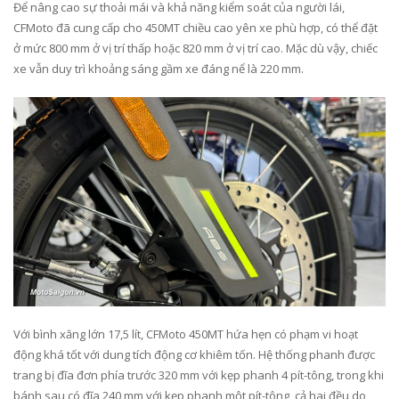
Để nâng cao sự thoải mái và khả năng kiểm soát của người lái,
CFMoto đã cung cấp cho 450MT chiều cao yên xe phù hợp, có thể đặt
ở mức 800 mm ở vị trí thấp hoặc 820 mm ở vị trí cao. Mặc dù vậy, chiếc
xe vẫn duy trì khoảng sáng gầm xe đáng nể là 220 mm.
Với bình xăng lớn 17,5 lít, CFMoto 450MT hứa hẹn có phạm vi hoạt
động khá tốt với dung tích động cơ khiêm tốn. Hệ thống phanh được
trang bị đĩa đơn phía trước 320 mm với kẹp phanh 4 pít-tông, trong khi
bánh sau có đĩa 240 mm với kẹp phanh một pít-tông, cả hai đều do