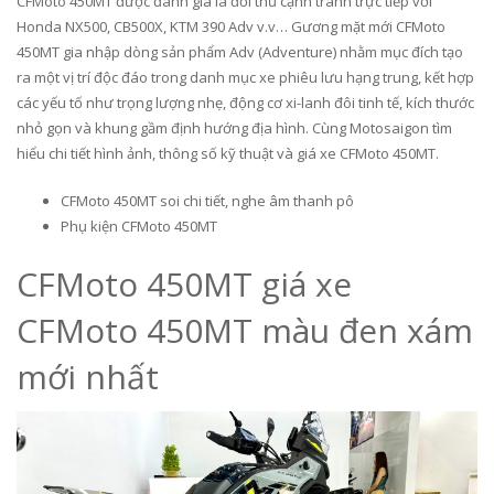
CFMoto 450MT được đánh giá là đối thủ cạnh tranh trực tiếp với
Honda NX500, CB500X, KTM 390 Adv v.v… Gương mặt mới CFMoto
450MT gia nhập dòng sản phẩm Adv (Adventure) nhằm mục đích tạo
ra một vị trí độc đáo trong danh mục xe phiêu lưu hạng trung, kết hợp
các yếu tố như trọng lượng nhẹ, động cơ xi-lanh đôi tinh tế, kích thước
nhỏ gọn và khung gầm định hướng địa hình. Cùng Motosaigon tìm
hiểu chi tiết hình ảnh, thông số kỹ thuật và giá xe CFMoto 450MT.
CFMoto 450MT soi chi tiết, nghe âm thanh pô
Phụ kiện CFMoto 450MT
CFMoto 450MT giá xe
CFMoto 450MT màu đen xám
mới nhất