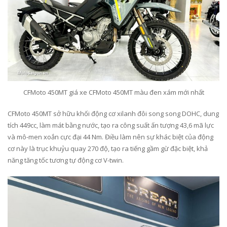
CFMoto 450MT giá xe CFMoto 450MT màu đen xám mới nhất
CFMoto 450MT sở hữu khối động cơ xilanh đôi song song DOHC, dung
tích 449cc, làm mát bằng nước, tạo ra công suất ấn tượng 43,6 mã lực
và mô-men xoắn cực đại 44 Nm. Điều làm nên sự khác biệt của động
cơ này là trục khuỷu quay 270 độ, tạo ra tiếng gầm gừ đặc biệt, khả
năng tăng tốc tương tự động cơ V-twin.