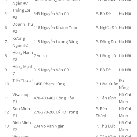
Ngân #7
Thắng Lợi
5
545 Nguyễn Văn Cừ
P. Bồ Đề
Hà Nội
#3
Doanh Thu
6
118 Nguyễn Khánh Toàn
P. Nghĩa Đô
Hà Nội
#2
Kường
7
115 Nguyễn Lương Bằng
P. Đống Đa
Hà Nội
Ngân #2
Hồng Hạnh
8
7 Âu cơ
P. Hồng Hà
Hà Nội
#2
Hùng Mạnh
9
319 Nguyễn Văn Cừ
P. Bồ Đề
Hà Nội
7
Tiến Thu #4
Đà
10
149B Phạm Hùng
P. Hòa Xuân
Nẵng
Visacoop
Hồ Chí
11
478-480-482 Cộng Hòa
P. Tân Bình
#1
Minh
Sơn Minh
P. Bến
Hồ Chí
12
276-278-280 Lý Tự Trọng
#1
Thành
Minh
Bình Minh
Hồ Chí
13
234 Võ Văn Ngân
P. Thủ Đức
#2
Minh
Visacoop
X. Tân Vĩnh
Hồ Chí