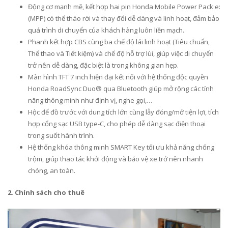
Động cơ mạnh mẽ, kết hợp hai pin Honda Mobile Power Pack e:
(MPP) có thể tháo rời và thay đổi dễ dàng và linh hoạt, đảm bảo
quá trình di chuyển của khách hàng luôn liền mạch.
Phanh kết hợp CBS cùng ba chế độ lái linh hoạt (Tiêu chuẩn,
Thể thao và Tiết kiệm) và chế độ hỗ trợ lùi, giúp việc di chuyển
trở nên dễ dàng, đặc biệt là trong không gian hẹp.
Màn hình TFT 7 inch hiện đại kết nối với hệ thống độc quyền
Honda RoadSync Duo® qua Bluetooth giúp mở rộng các tính
năng thông minh như định vị, nghe gọi,…
Hộc để đồ trước với dung tích lớn cùng lẫy đóng/mở tiện lợi, tích
hợp cổng sạc USB type-C, cho phép dễ dàng sạc điện thoại
trong suốt hành trình.
Hệ thống khóa thông minh SMART Key tối ưu khả năng chống
trộm, giúp thao tác khởi động và bảo vệ xe trở nên nhanh
chóng, an toàn.
2. Chính sách cho thuê