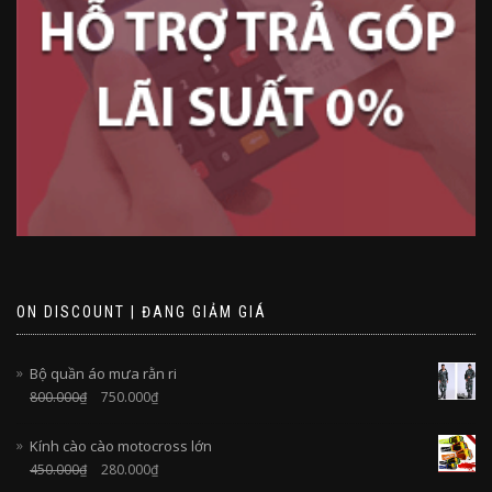
ON DISCOUNT | ĐANG GIẢM GIÁ
Bộ quần áo mưa rằn ri
800.000
₫
750.000
₫
Kính cào cào motocross lớn
450.000
₫
280.000
₫