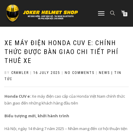
TOGGLE
0
NAVIGATION
XE MÁY ĐIỆN HONDA CUV E: CHÍNH
THỨC ĐƯỢC BÀN GIAO CHI TIẾT PHÍ
THUÊ XE
BY
CRAWLER
|
16 JULY 2025
|
NO COMMENTS
|
NEWS | TIN
TỨC
Honda CUV e:
Xe máy điện cao cấp của Honda Việt Nam chính thức
bàn giao đến những khách hàng đầu tiên
Biểu tượng mới, khởi hành trình
Hà Nội, ngày 14 tháng 7 năm 2025 – Nhằm mang đến cơ hội thuận tiện