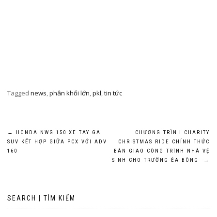
Tagged
news
,
phân khối lớn
,
pkl
,
tin tức
Post
←
HONDA NWG 150 XE TAY GA
CHƯƠNG TRÌNH CHARITY
SUV KẾT HỢP GIỮA PCX VỚI ADV
CHRISTMAS RIDE CHÍNH THỨC
navigation
160
BÀN GIAO CÔNG TRÌNH NHÀ VỆ
SINH CHO TRƯỜNG ÊA BÔNG
→
SEARCH | TÌM KIẾM