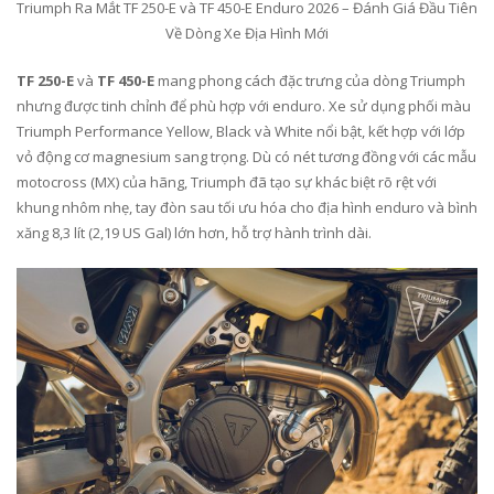
Triumph Ra Mắt TF 250-E và TF 450-E Enduro 2026 – Đánh Giá Đầu Tiên
Về Dòng Xe Địa Hình Mới
TF 250-E
và
TF 450-E
mang phong cách đặc trưng của dòng Triumph
nhưng được tinh chỉnh để phù hợp với enduro. Xe sử dụng phối màu
Triumph Performance Yellow, Black và White nổi bật, kết hợp với lớp
vỏ động cơ magnesium sang trọng. Dù có nét tương đồng với các mẫu
motocross (MX) của hãng, Triumph đã tạo sự khác biệt rõ rệt với
khung nhôm nhẹ, tay đòn sau tối ưu hóa cho địa hình enduro và bình
xăng 8,3 lít (2,19 US Gal) lớn hơn, hỗ trợ hành trình dài.