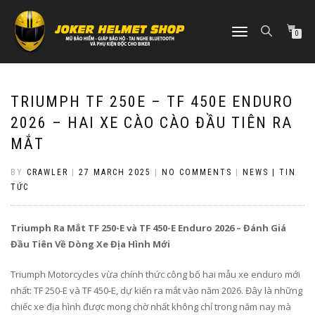
TOGGLE
0
NAVIGATION
TRIUMPH TF 250E – TF 450E ENDURO
2026 – HAI XE CÀO CÀO ĐẦU TIÊN RA
MẮT
BY
CRAWLER
|
27 MARCH 2025
|
NO COMMENTS
|
NEWS | TIN
TỨC
Triumph Ra Mắt TF 250-E và TF 450-E Enduro 2026 – Đánh Giá
Đầu Tiên Về Dòng Xe Địa Hình Mới
Triumph Motorcycles vừa chính thức công bố hai mẫu xe enduro mới
nhất: TF 250-E và TF 450-E, dự kiến ra mắt vào năm 2026. Đây là những
chiếc xe địa hình được mong chờ nhất không chỉ trong năm nay mà