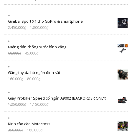
Gimbal Sport X1 cho GoPro & smartphone
2.450.000
₫
1.800.000
₫
Miếng dán chống xước bình xăng
60.000
₫
45.000
₫
Găng tay da hở ngón đinh sắt
160.000
₫
80.000
₫
Giầy Probiker Speed cổ ngắn A9002 (BACKORDER ONLY)
1.250.000
₫
1.150.000
₫
Kính cào cào Motocross
350.000
₫
180.000
₫