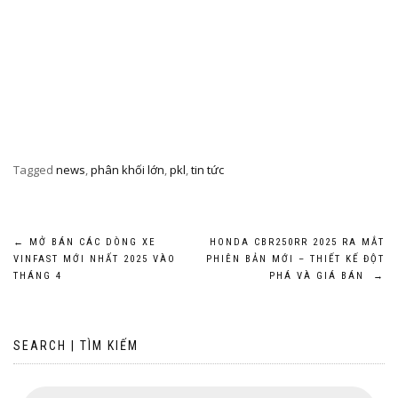
Tagged
news
,
phân khối lớn
,
pkl
,
tin tức
Post
←
MỞ BÁN CÁC DÒNG XE
HONDA CBR250RR 2025 RA MẮT
VINFAST MỚI NHẤT 2025 VÀO
PHIÊN BẢN MỚI – THIẾT KẾ ĐỘT
navigation
THÁNG 4
PHÁ VÀ GIÁ BÁN
→
SEARCH | TÌM KIẾM