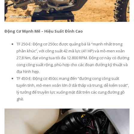
Động Cơ Mạnh Mẽ – Hiệu Suất Đỉnh Cao
TF 250-E: Động cơ 250cc được quảng bá là “mạnh nhất trong
phân khúc”, với công suất 42 mã lực (41 HP) và mô-men xoắn
27,8 Nm, đạt vòng tua tối đa 12.800 RPM. Động cơ này có đường
cong công suất rộng, phù hợp cho các đoạn đường kỹ thuật và
địa hình hẹp.
TF 450-E: Động cơ 450cc mang đến “đường cong công suất
tuyến tính, mô-men xoắn lớn ở dải thấp và trung, dễ kiểm soát”,
lý tưởng để truyền lực xuống mặt đất trên các cung đường gồ
ghề.