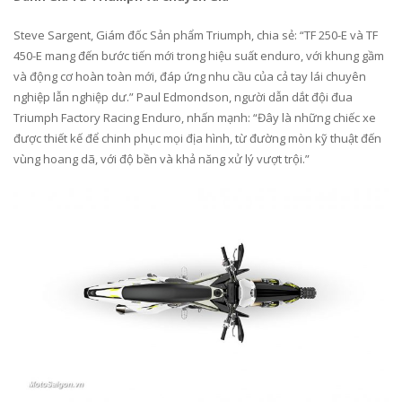
Steve Sargent, Giám đốc Sản phẩm Triumph, chia sẻ: “TF 250-E và TF
450-E mang đến bước tiến mới trong hiệu suất enduro, với khung gầm
và động cơ hoàn toàn mới, đáp ứng nhu cầu của cả tay lái chuyên
nghiệp lẫn nghiệp dư.” Paul Edmondson, người dẫn dắt đội đua
Triumph Factory Racing Enduro, nhấn mạnh: “Đây là những chiếc xe
được thiết kế để chinh phục mọi địa hình, từ đường mòn kỹ thuật đến
vùng hoang dã, với độ bền và khả năng xử lý vượt trội.”