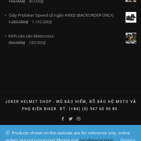
160.000
₫
80.000
₫
Giầy Probiker Speed cổ ngắn A9002 (BACKORDER ONLY)
1.250.000
₫
1.150.000
₫
Kính cào cào Motocross
350.000
₫
180.000
₫
JOKER HELMET SHOP - MŨ BẢO HIỂM, ĐỒ BẢO HỘ MOTO VÀ
PHỤ KIỆN BIKER. ĐT: (+84) (0) 947 60 90 85.
Products shown on this website are for reference only, online
orders are not processed. Please visit
our physical shop
.
Dismiss