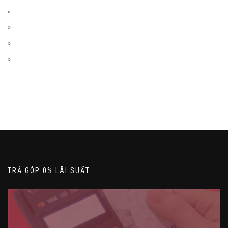
TRẢ GÓP 0% LÃI SUẤT