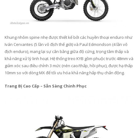
Khung nhôm spine nhẹ được thiết kế bởi các huyền thoại enduro như
Iván Cervantes (5 lần vô địch thế giới) và Paul Edmondson (4 lần vô
địch enduro), mang lại sự cân bằng giữa độ cứng, trọng tâm thấp và
khả năng xử lý linh hoạt. Hệ thống treo KYB gồm phuộc trước 48mm và
giảm xóc sau điều chỉnh 3 mức (nén cao/thấp, hồi phục), được hạ thấp
10mm so với dòng MX để tối ưu hóa khả năng hấp thụ chấn động.
Trang Bị Cao Cấp – Sẵn Sàng Chinh Phục