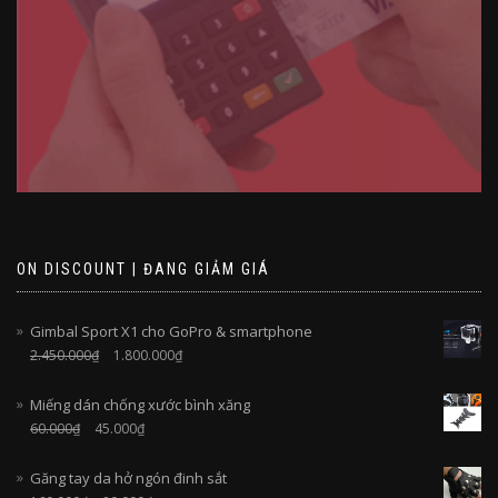
ON DISCOUNT | ĐANG GIẢM GIÁ
Gimbal Sport X1 cho GoPro & smartphone
2.450.000
₫
1.800.000
₫
Miếng dán chống xước bình xăng
60.000
₫
45.000
₫
Găng tay da hở ngón đinh sắt