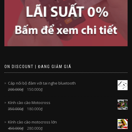
ON DISCOUNT | ĐANG GIẢM GIÁ
Cáp nối bộ đàm với tai nghe bluetooth
200.000
₫
150.000
₫
Kính cào cào Motocross
350.000
₫
180.000
₫
Kính cào cào motocross lớn
450.000
₫
280.000
₫