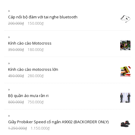
Cáp nối bộ đàm với tai nghe bluetooth
200.000
₫
150.000
₫
Kính cào cào Motocross
350.000
₫
180.000
₫
Kính cào cào motocross lớn
450.000
₫
280.000
₫
Bộ quần áo mưa rằn ri
800.000
₫
750.000
₫
Giầy Probiker Speed cổ ngắn A9002 (BACKORDER ONLY)
1.250.000
₫
1.150.000
₫