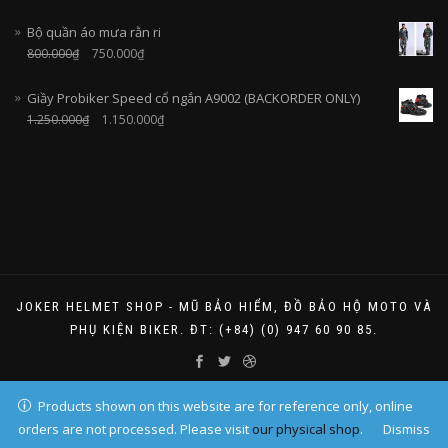
Bộ quần áo mưa rằn ri
800.000
₫
750.000
₫
Giầy Probiker Speed cổ ngắn A9002 (BACKORDER ONLY)
1.250.000
₫
1.150.000
₫
JOKER HELMET SHOP - MŨ BẢO HIỂM, ĐỒ BẢO HỘ MOTO VÀ
PHỤ KIỆN BIKER. ĐT: (+84) (0) 947 60 90 85.
Products shown on this website are for reference only, online
orders are not processed. Please visit
our physical shop
.
Dismiss