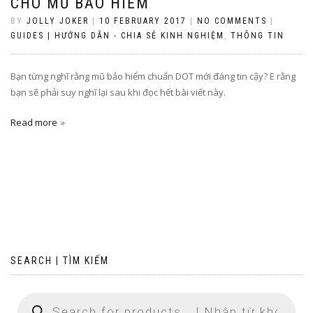
CHO MŨ BẢO HIỂM
BY
JOLLY JOKER
|
10 FEBRUARY 2017
|
NO COMMENTS
|
GUIDES | HƯỚNG DẪN - CHIA SẺ KINH NGHIỆM
,
THÔNG TIN
Bạn từng nghĩ rằng mũ bảo hiểm chuẩn DOT mới đáng tin cậy? E rằng
bạn sẽ phải suy nghĩ lại sau khi đọc hết bài viết này.
Read more
SEARCH | TÌM KIẾM