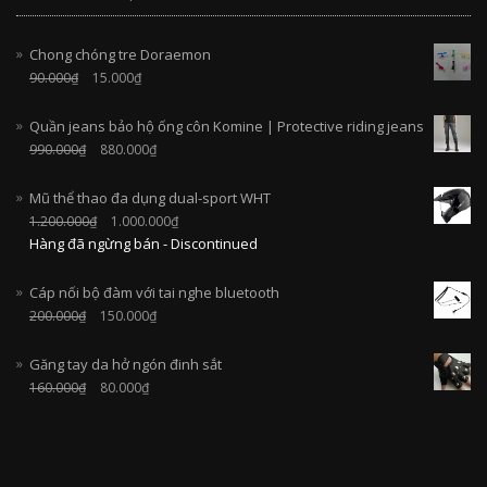
Chong chóng tre Doraemon
90.000
₫
15.000
₫
Quần jeans bảo hộ ống côn Komine | Protective riding jeans
990.000
₫
880.000
₫
Mũ thể thao đa dụng dual-sport WHT
1.200.000
₫
1.000.000
₫
Hàng đã ngừng bán - Discontinued
Cáp nối bộ đàm với tai nghe bluetooth
200.000
₫
150.000
₫
Găng tay da hở ngón đinh sắt
160.000
₫
80.000
₫