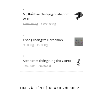
Mũ thể thao đa dụng dual-sport
WHT
1.200.000
₫
1.000.000
₫
Chong chóng tre Doraemon
90.000
₫
15.000
₫
Steadicam chống rung cho GoPro
350.000
₫
280.000
₫
LIKE VÀ LIÊN HỆ NHANH VỚI SHOP