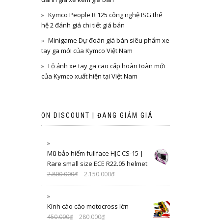
Kymco People R 125 công nghệ ISG thế
hệ 2 đánh giá chi tiết giá bán
Minigame Dự đoán giá bán siêu phẩm xe
tay ga mới của Kymco Việt Nam
Lộ ảnh xe tay ga cao cấp hoàn toàn mới
của Kymco xuất hiện tại Việt Nam
ON DISCOUNT | ĐANG GIẢM GIÁ
Mũ bảo hiểm fullface HJC CS-15 |
Rare small size ECE R22.05 helmet
2.800.000
₫
2.150.000
₫
Kính cào cào motocross lớn
450.000
₫
280.000
₫