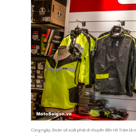
Cùng ngày, Đoàn sẽ xuất phát di chuyển đến Hồ Tràm là nơ