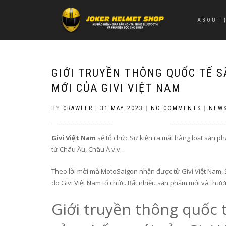
ABOUT |
GIỚI TRUYỀN THÔNG QUỐC TẾ S
MỚI CỦA GIVI VIỆT NAM
BY
CRAWLER
|
31 MAY 2023
|
NO COMMENTS
|
NEWS
Givi Việt Nam
sẽ tổ chức Sự kiện ra mắt hàng loạt sản ph
từ Châu Âu, Châu Á v.v…
Theo lời mời mà MotoSaigon nhận được từ Givi Việt Nam, S
do Givi Việt Nam tổ chức. Rất nhiều sản phẩm mới và thươn
Giới truyền thông quốc t