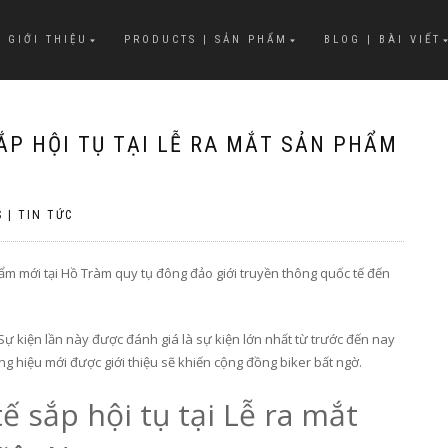
 GIỚI THIỆU
PRODUCTS | SẢN PHẨM
BLOG | BÀI VIẾT
ẮP HỘI TỤ TẠI LỄ RA MẮT SẢN PHẨM
 | TIN TỨC
ẩm mới tại Hồ Tràm quy tụ đông đảo giới truyền thông quốc tế đến
ự kiện lần này được đánh giá là sự kiện lớn nhất từ trước đến nay
g hiệu mới được giới thiệu sẽ khiến cộng đồng biker bất ngờ.
ế sắp hội tụ tại Lễ ra mắt