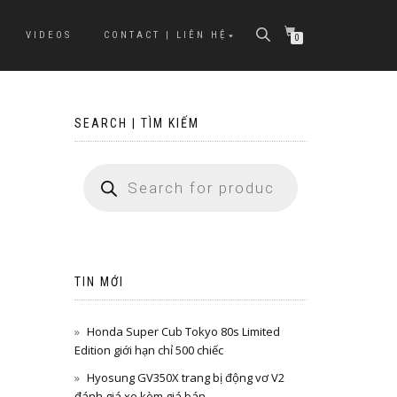
VIDEOS
CONTACT | LIÊN HỆ
0
SEARCH | TÌM KIẾM
TIN MỚI
Honda Super Cub Tokyo 80s Limited
Edition giới hạn chỉ 500 chiếc
Hyosung GV350X trang bị động vơ V2
đánh giá xe kèm giá bán