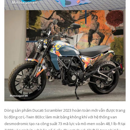
Dòng sản phẩm Ducati Scrambler 2023 hoàn toàn mới vẫn được trang
bị động cơ L-Twin 803cc làm mát bằng không khí với hệ thống van
desmodromic tạo ra công suất 73 mã lực và mô-men xoắn 48,1 lb-ft tại