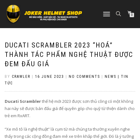
TOGGLE
0
NAVIGATION
DUCATI SCRAMBLER 2023 “HOÁ”
THÀNH TÁC PHẨM NGHỆ THUẬT ĐƯỢC
ĐEM ĐẤU GIÁ
BY
CRAWLER
|
16 JUNE 2023
|
NO COMMENTS
|
NEWS | TIN
TỨC
Ducati Scrambler
thế hệ mới 2023 được sơn thủ công có một không
hai này sẽ được bán đấu giá để quyên góp cho quỹ từ thiện dành cho
trẻ em RxART.
“Xe mô tô là nghệ thuật” là cụm từ mà chúng ta thường xuyên nghe
thấy trong các cộng đồng đam mê xe trên khắp thế giới. Đó là ý tưởng