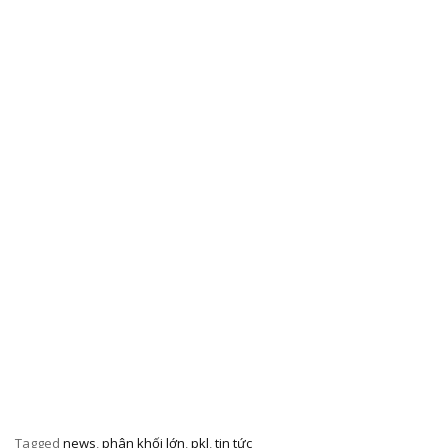
Tagged
news
,
phân khối lớn
,
pkl
,
tin tức