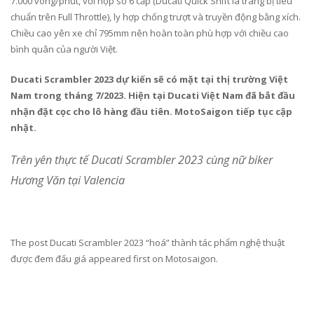
7.000 vòng/phút, với hộp số 6 cấp (Ducati Quick Shift là trang bị tiêu
chuẩn trên Full Throttle), ly hợp chống trượt và truyền động bằng xích.
Chiều cao yên xe chỉ 795mm nên hoàn toàn phù hợp với chiều cao
bình quân của người Việt.
Ducati Scrambler 2023 dự kiến sẽ có mặt tại thị trường Việt
Nam trong tháng 7/2023. Hiện tại Ducati Việt Nam đã bắt đầu
nhận đặt cọc cho lô hàng đầu tiên. MotoSaigon tiếp tục cập
nhật.
Trên yên thực tế Ducati Scrambler 2023 cùng nữ biker
Hương Văn tại Valencia
The post Ducati Scrambler 2023 “hoá” thành tác phẩm nghệ thuật
được đem đấu giá appeared first on Motosaigon.