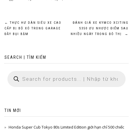
Post
←
THỰC HƯ DÀN SIÊU XE CAO
ĐÁNH GIÁ XE KYMCO XCITING
CẤP BỊ BỎ XÓ TRONG GARAGE
S350 ƯU NHƯỢC ĐIỂM SAU
navigation
ĐẦY BỤI BẬM
NHIỀU NGÀY TRONG ĐÔ THỊ
→
SEARCH | TÌM KIẾM
TIN MỚI
Honda Super Cub Tokyo 80s Limited Edition giới hạn chỉ 500 chiếc