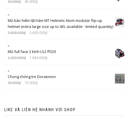
60.000
₫
45.000
₫
Mũ bảo hiểm lật hàm MT Helmets Atom modular flip-up
helmet (extra large size up to 4XL available - limited quantity)
3.800.000
₫
3.600.000
₫
Mũ full face 2 kính LS2 ff320
2.400.000
₫
1.684.000
₫
Chong chóng tre Doraemon
90.000
₫
15.000
₫
LIKE VÀ LIÊN HỆ NHANH VỚI SHOP