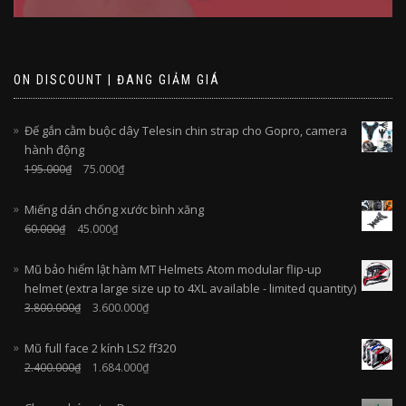
ON DISCOUNT | ĐANG GIẢM GIÁ
Đế gắn cằm buộc dây Telesin chin strap cho Gopro, camera
hành động
195.000
₫
75.000
₫
Miếng dán chống xước bình xăng
60.000
₫
45.000
₫
Mũ bảo hiểm lật hàm MT Helmets Atom modular flip-up
helmet (extra large size up to 4XL available - limited quantity)
3.800.000
₫
3.600.000
₫
Mũ full face 2 kính LS2 ff320
2.400.000
₫
1.684.000
₫