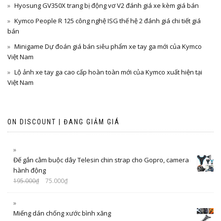
Hyosung GV350X trang bị động vơ V2 đánh giá xe kèm giá bán
Kymco People R 125 công nghệ ISG thế hệ 2 đánh giá chi tiết giá
bán
Minigame Dự đoán giá bán siêu phẩm xe tay ga mới của Kymco
Việt Nam
Lộ ảnh xe tay ga cao cấp hoàn toàn mới của Kymco xuất hiện tại
Việt Nam
ON DISCOUNT | ĐANG GIẢM GIÁ
Đế gắn cằm buộc dây Telesin chin strap cho Gopro, camera
hành động
195.000
₫
75.000
₫
Miếng dán chống xước bình xăng