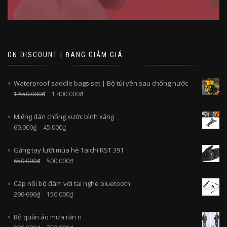
ON DISCOUNT | ĐANG GIẢM GIÁ
Waterproof saddle bags set | Bộ túi yên sau chống nước
1.550.000
₫
1.400.000
₫
Miếng dán chống xước bình xăng
60.000
₫
45.000
₫
Găng tay lưới mùa hè Taichi RST 391
650.000
₫
500.000
₫
Cáp nối bộ đàm với tai nghe bluetooth
200.000
₫
150.000
₫
Bộ quần áo mưa rằn ri