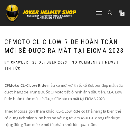
TOGGLE
0
NAVIGATION
CFMOTO CL-C LOW RIDE HOÀN TOÀN
MỚI SẼ ĐƯỢC RA MẮT TẠI EICMA 2023
BY
CRAWLER
|
23 OCTOBER 2023
|
NO COMMENTS
|
NEWS |
TIN TỨC
CFMoto CL-C Low Ride
mẫu xe mới với thiết kế Bobber đẹp mắt vừa
được hãng xe Trung Quốc CFMoto tiết lộ hình ảnh đầu tiên. CL-C Low
Ride hoàn toàn mới sẽ được CFMoto ra mắt tại EICMA 2023.
Theo Motosaigon tham khảo, CL-C Low Ride có khả năng là biến thể
có dung tích xilanh lớn hơn so với người em 450CL-C đang rất được
cộng đồng đam mê xe mô tô phân khối lớn quan tâm.