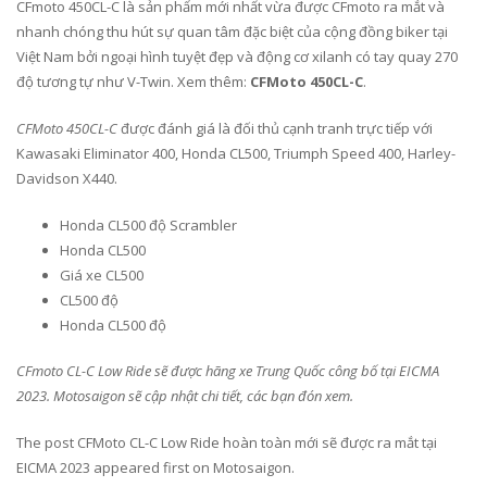
CFmoto 450CL-C là sản phẩm mới nhất vừa được CFmoto ra mắt và
nhanh chóng thu hút sự quan tâm đặc biệt của cộng đồng biker tại
Việt Nam bởi ngoại hình tuyệt đẹp và động cơ xilanh có tay quay 270
độ tương tự như V-Twin. Xem thêm:
CFMoto 450CL-C
.
CFMoto 450CL-C
được đánh giá là đối thủ cạnh tranh trực tiếp với
Kawasaki Eliminator 400, Honda CL500, Triumph Speed 400, Harley-
Davidson X440.
Honda CL500 độ Scrambler
Honda CL500
Giá xe CL500
CL500 độ
Honda CL500 độ
CFmoto CL-C Low Ride sẽ được hãng xe Trung Quốc công bố tại EICMA
2023. Motosaigon sẽ cập nhật chi tiết, các bạn đón xem.
The post CFMoto CL-C Low Ride hoàn toàn mới sẽ được ra mắt tại
EICMA 2023 appeared first on Motosaigon.