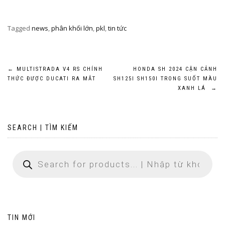
Tagged
news
,
phân khối lớn
,
pkl
,
tin tức
Post
←
MULTISTRADA V4 RS CHÍNH
HONDA SH 2024 CẬN CẢNH
THỨC ĐƯỢC DUCATI RA MẮT
SH125I SH150I TRONG SUỐT MÀU
navigation
XANH LÁ
→
SEARCH | TÌM KIẾM
TIN MỚI