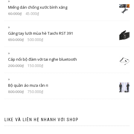
Miếng dán chống xước bình xăng
60.000
₫
45.000
₫
Găng tay lưới mùa hè Taichi RST 391
650.000
₫
500.000
₫
Cáp nối bộ đàm với tai nghe bluetooth
200.000
₫
150.000
₫
Bộ quần áo mưa rằn ri
800.000
₫
750.000
₫
LIKE VÀ LIÊN HỆ NHANH VỚI SHOP