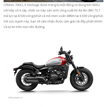
CFMoto 700CL-X Heritage được trang bị một động cơ dung tích 693cc
với hộp số 6 cấp, chiếc xe này sản sinh công suất tối đa lên đến 73,7
mã lực tại 8.500 vòng/phút và mô-men xoắn 68Nm tại 6.500 vòng/phút.
Với sức mạnh này, bạn sẽ cảm nhận được cảm giác lái đầy phấn khích
và tự tin trên mọi nẻo đường.