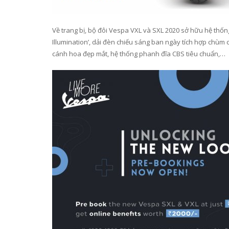
Về trang bị, bộ đôi Vespa VXL và SXL 2020 sở hữu hệ thố
Illumination’, dải đèn chiếu sáng ban ngày tích hợp chùm 
cánh hoa đẹp mắt, hệ thống phanh đĩa CBS tiêu chuẩn,…