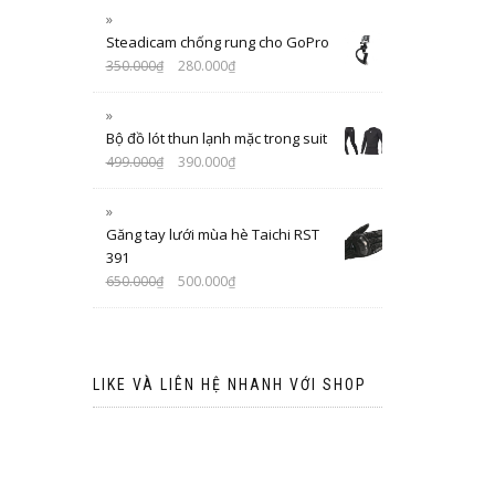
Steadicam chống rung cho GoPro
350.000
₫
280.000
₫
Bộ đồ lót thun lạnh mặc trong suit
499.000
₫
390.000
₫
Găng tay lưới mùa hè Taichi RST
391
650.000
₫
500.000
₫
LIKE VÀ LIÊN HỆ NHANH VỚI SHOP