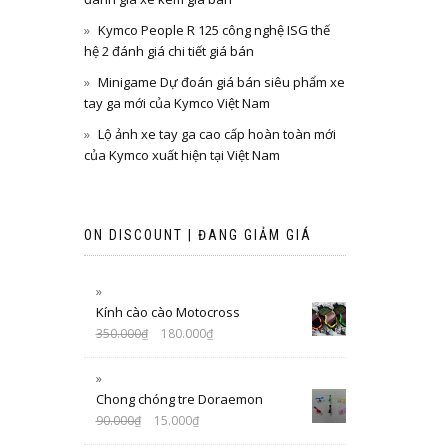
Kymco People R 125 công nghệ ISG thế
hệ 2 đánh giá chi tiết giá bán
Minigame Dự đoán giá bán siêu phẩm xe
tay ga mới của Kymco Việt Nam
Lộ ảnh xe tay ga cao cấp hoàn toàn mới
của Kymco xuất hiện tại Việt Nam
ON DISCOUNT | ĐANG GIẢM GIÁ
Kính cào cào Motocross
350.000
₫
180.000
₫
Chong chóng tre Doraemon
90.000
₫
15.000
₫