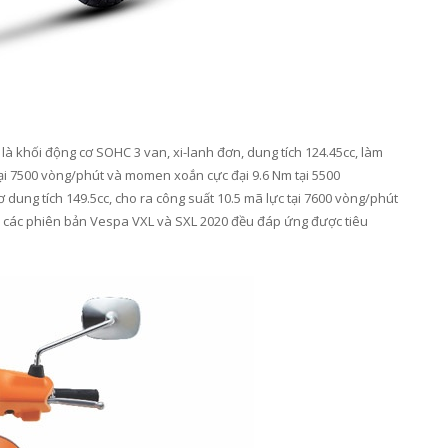
 khối động cơ SOHC 3 van, xi-lanh đơn, dung tích 124.45cc, làm
 tại 7500 vòng/phút và momen xoắn cực đại 9.6 Nm tại 5500
dung tích 149.5cc, cho ra công suất 10.5 mã lực tại 7600 vòng/phút
ả các phiên bản Vespa VXL và SXL 2020 đều đáp ứng được tiêu