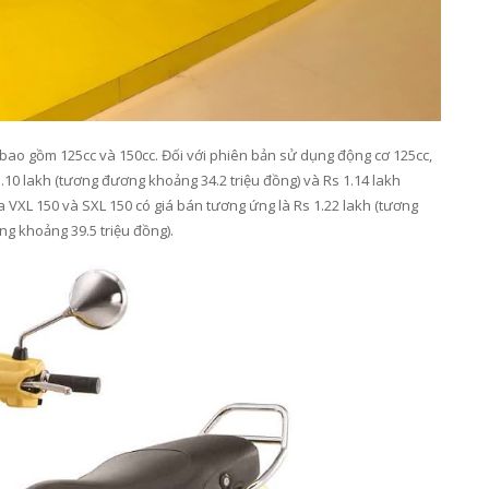
 bao gồm 125cc và 150cc. Đối với phiên bản sử dụng động cơ 125cc,
1.10 lakh (tương đương khoảng 34.2 triệu đồng) và Rs 1.14 lakh
a VXL 150 và SXL 150 có giá bán tương ứng là Rs 1.22 lakh (tương
ng khoảng 39.5 triệu đồng).