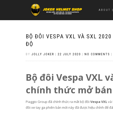
ABOUT |
BỘ ĐÔI VESPA VXL VÀ SXL 202
ĐỘ
BY
JOLLY JOKER
|
22 JULY 2020
|
NO COMMENTS
Bộ đôi Vespa VXL v
chính thức mở bán 
Piaggio Group đã chính thức ra mắt bộ đôi
Vespa VXL
và
đôi xe tay ga phiên bản mới này đã được hiệu chỉnh để đá