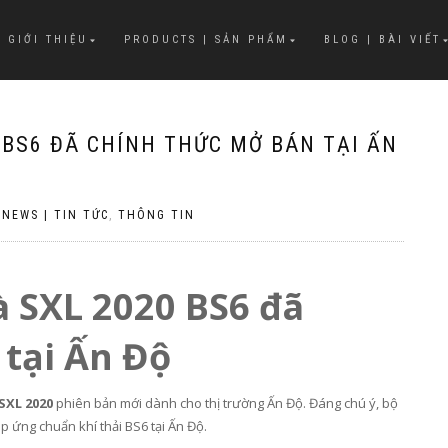
 GIỚI THIỆU
PRODUCTS | SẢN PHẨM
BLOG | BÀI VIẾT
0 BS6 ĐÃ CHÍNH THỨC MỞ BÁN TẠI ẤN
|
NEWS | TIN TỨC
,
THÔNG TIN
à SXL 2020 BS6 đã
tại Ấn Độ
SXL 2020
phiên bản mới dành cho thị trường Ấn Độ. Đáng chú ý, bộ
p ứng chuẩn khí thải BS6 tại Ấn Độ.