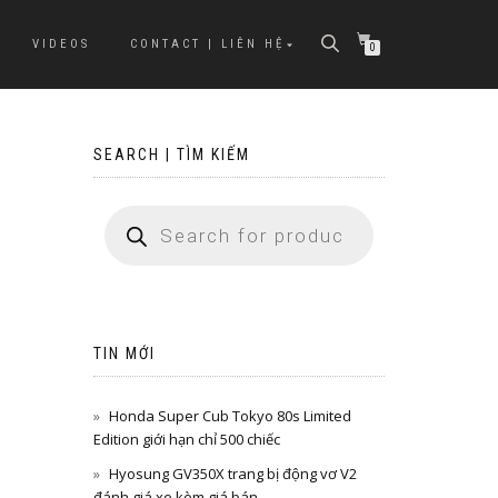
VIDEOS
CONTACT | LIÊN HỆ
0
SEARCH | TÌM KIẾM
TIN MỚI
Honda Super Cub Tokyo 80s Limited
Edition giới hạn chỉ 500 chiếc
Hyosung GV350X trang bị động vơ V2
đánh giá xe kèm giá bán