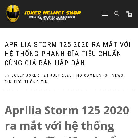
TOGGLE
0
NAVIGATION
APRILIA STORM 125 2020 RA MẮT VỚI
HỆ THỐNG PHANH ĐĨA TIÊU CHUẨN
CÙNG GIÁ BÁN HẤP DẪN
BY
JOLLY JOKER
|
24 JULY 2020
|
NO COMMENTS
|
NEWS |
TIN TỨC
,
THÔNG TIN
Aprilia Storm 125 2020
ra mắt với hệ thống