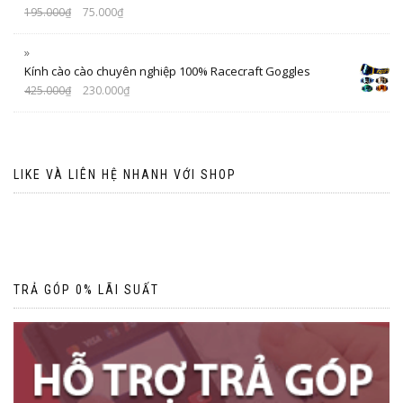
195.000
₫
75.000
₫
Kính cào cào chuyên nghiệp 100% Racecraft Goggles
425.000
₫
230.000
₫
LIKE VÀ LIÊN HỆ NHANH VỚI SHOP
TRẢ GÓP 0% LÃI SUẤT