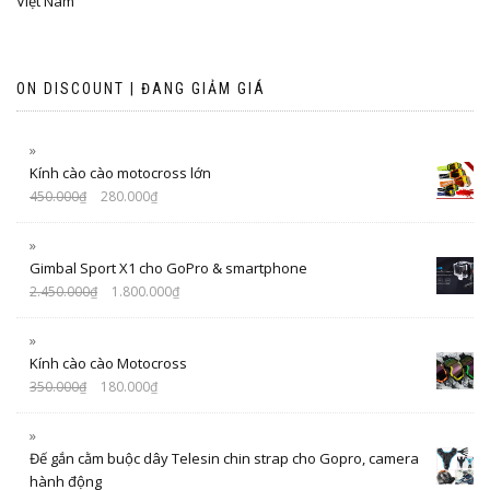
Việt Nam
ON DISCOUNT | ĐANG GIẢM GIÁ
Kính cào cào motocross lớn
450.000
₫
280.000
₫
Gimbal Sport X1 cho GoPro & smartphone
2.450.000
₫
1.800.000
₫
Kính cào cào Motocross
350.000
₫
180.000
₫
Đế gắn cằm buộc dây Telesin chin strap cho Gopro, camera
hành động