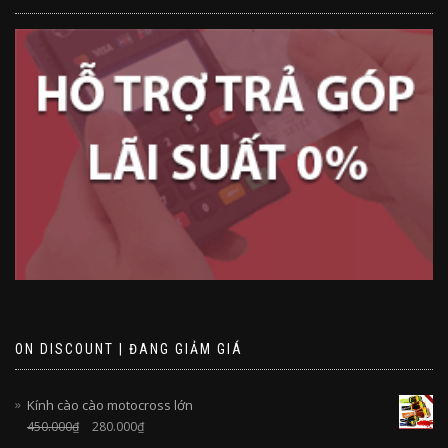
ON DISCOUNT | ĐANG GIẢM GIÁ
Kính cào cào motocross lớn
450.000
₫
280.000
₫