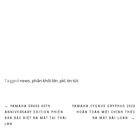
Tagged
news
,
phân khối lớn
,
pkl
,
tin tức
Post
←
YAMAHA SR400 40TH
YAMAHA CYGNUS GRYPHUS 2020
ANNIVERSARY EDITION PHIÊN
HOÀN TOÀN MỚI CHÍNH THỨC
navigation
BẢN ĐẶC BIỆT RA MẮT TẠI THÁI
RA MẮT ĐÀI LOAN
→
LAN