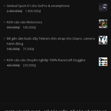
Gimbal Sport X1 cho GoPro & smartphone
2.450.000
₫
1.800.000
₫
Kính cào cào Motocross
350.000
₫
180.000
₫
Đế gắn cằm buộc dây Telesin chin strap cho Gopro, camera
hành động
195.000
₫
75.000
₫
Kính cào cào chuyên nghiệp 100% Racecraft Goggles
425.000
₫
230.000
₫