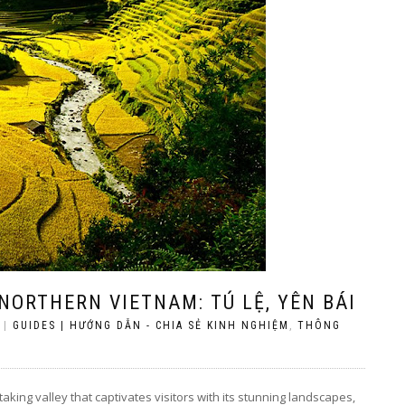
NORTHERN VIETNAM: TÚ LỆ, YÊN BÁI
|
GUIDES | HƯỚNG DẪN - CHIA SẺ KINH NGHIỆM
,
THÔNG
taking valley that captivates visitors with its stunning landscapes,