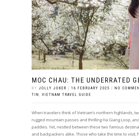
MOC CHAU: THE UNDERRATED G
BY
JOLLY JOKER
|
16 FEBRUARY 2025
|
NO COMME
TIN
,
VIETNAM TRAVEL GUIDE
When travelers think of Vietnam’s northern highlands, t
rugged mountain passes and thrilling Ha Giang Loop, and 
paddies. Yet, nestled between these two famous destinat
and backpackers alike. Those who take the time to visit