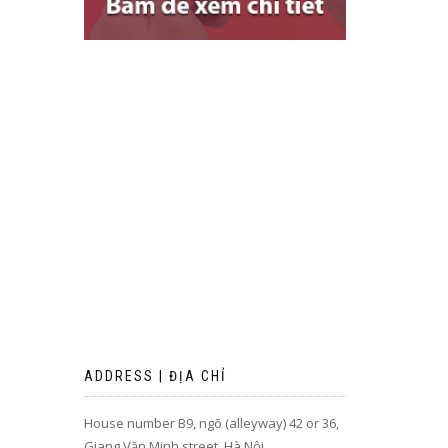
ADDRESS | ĐỊA CHỈ
House number B9, ngõ (alleyway) 42 or 36,
Giang Văn Minh street, Hà Nội.