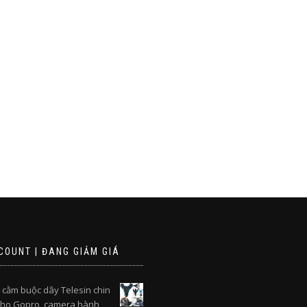
COUNT | ĐANG GIẢM GIÁ
 cằm buộc dây Telesin chin
cho Gopro, camera hành