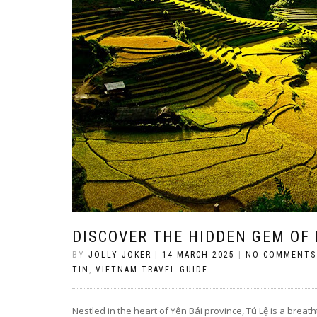
DISCOVER THE HIDDEN GEM OF 
BY
JOLLY JOKER
|
14 MARCH 2025
|
NO COMMENTS
TIN
,
VIETNAM TRAVEL GUIDE
Nestled in the heart of Yên Bái province, Tú Lệ is a breath