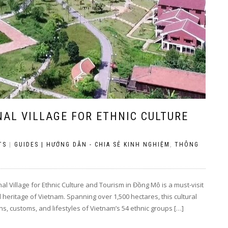
AL VILLAGE FOR ETHNIC CULTURE
TS
|
GUIDES | HƯỚNG DẪN - CHIA SẺ KINH NGHIỆM
,
THÔNG
al Village for Ethnic Culture and Tourism in Đồng Mô is a must-visit
l heritage of Vietnam. Spanning over 1,500 hectares, this cultural
ons, customs, and lifestyles of Vietnam’s 54 ethnic groups […]