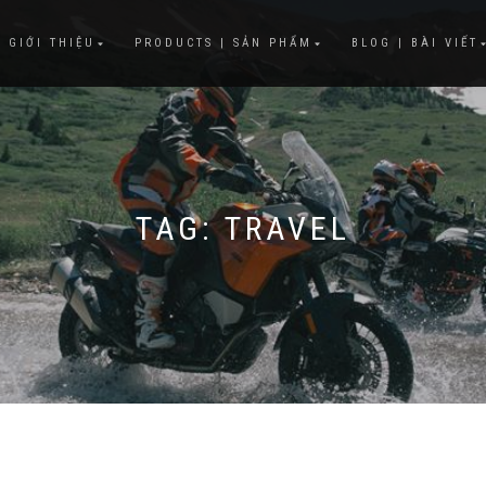
 GIỚI THIỆU
PRODUCTS | SẢN PHẨM
BLOG | BÀI VIẾT
TAG:
TRAVEL