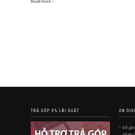
Read more
TRẢ GÓP 0% LÃI SUẤT
ON DIS
Đế gắn
strap 