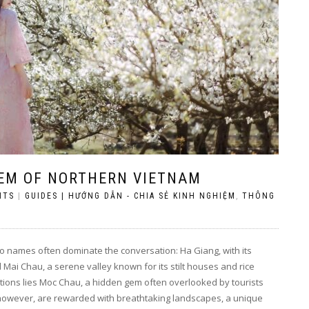
EM OF NORTHERN VIETNAM
NTS
|
GUIDES | HƯỚNG DẪN - CHIA SẺ KINH NGHIỆM
,
THÔNG
wo names often dominate the conversation: Ha Giang, with its
Mai Chau, a serene valley known for its stilt houses and rice
ions lies Moc Chau, a hidden gem often overlooked by tourists
, however, are rewarded with breathtaking landscapes, a unique