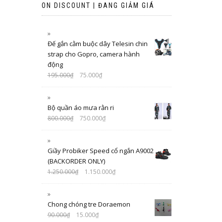
ON DISCOUNT | ĐANG GIẢM GIÁ
Đế gắn cằm buộc dây Telesin chin
strap cho Gopro, camera hành
động
195.000
₫
75.000
₫
Bộ quần áo mưa rằn ri
800.000
₫
750.000
₫
Giầy Probiker Speed cổ ngắn A9002
(BACKORDER ONLY)
1.250.000
₫
1.150.000
₫
Chong chóng tre Doraemon
90.000
₫
15.000
₫