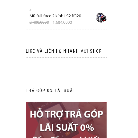
Mũ full face 2 kính LS2 ff320
2.400.000
₫
1.684.000
₫
LIKE VÀ LIÊN HỆ NHANH VỚI SHOP
TRẢ GÓP 0% LÃI SUẤT