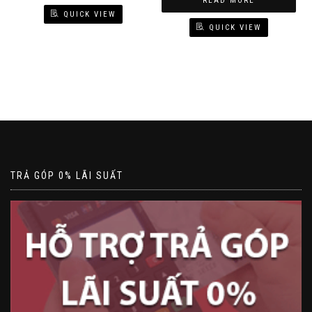
READ MORE
800.000₫.
750.000₫.
QUICK VIEW
QUICK VIEW
TRẢ GÓP 0% LÃI SUẤT