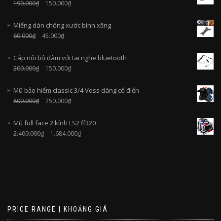
190.000
₫
150.000
₫
Miếng dán chống xước bình xăng
60.000
₫
45.000
₫
Cáp nối bộ đàm với tai nghe bluetooth
200.000
₫
150.000
₫
Mũ bảo hiểm classic 3/4 Voss dáng cổ điển
800.000
₫
750.000
₫
Mũ full face 2 kính LS2 ff320
2.400.000
₫
1.684.000
₫
PRICE RANGE | KHOẢNG GIÁ