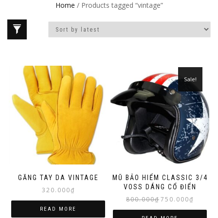
Home
/ Products tagged “vintage”
Sale!
GĂNG TAY DA VINTAGE
MŨ BẢO HIỂM CLASSIC 3/4
VOSS DÁNG CỔ ĐIỂN
320.000
₫
Original
Current
800.000
₫
750.000
₫
price
price
READ MORE
was:
is: