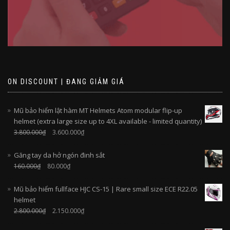
ON DISCOUNT | ĐANG GIẢM GIÁ
Mũ bảo hiểm lật hàm MT Helmets Atom modular flip-up
helmet (extra large size up to 4XL available - limited quantity)
3.800.000
₫
3.600.000
₫
Găng tay da hở ngón đinh sắt
160.000
₫
80.000
₫
Mũ bảo hiểm fullface HJC CS-15 | Rare small size ECE R22.05
helmet
2.800.000
₫
2.150.000
₫