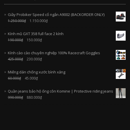
Giầy Probiker Speed cổ ngắn A9002 (BACKORDER ONLY)
1.250.000
₫
1.150.000
₫
Kính mũ GXT 358 full face 2 kính
190.000
₫
150.000
₫
Kính cào cào chuyên nghiệp 100% Racecraft Goggles
425.000
₫
230.000
₫
Miếng dán chống xước bình xăng
60.000
₫
45.000
₫
Quần jeans bảo hộ ống côn Komine | Protective riding jeans
990.000
₫
880.000
₫