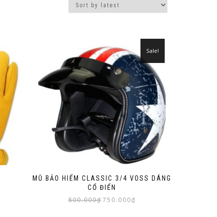
Sale!
MŨ BẢO HIỂM CLASSIC 3/4 VOSS DÁNG
CỔ ĐIỂN
Original
Current
800.000
₫
750.000
₫
price
price