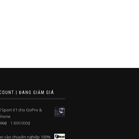
COUNT | ĐANG GIẢM GIÁ
 Sport X1 cho GoPro &
phone
000
₫
1.800.000
₫
ào cào chuyên nghiệp 100%