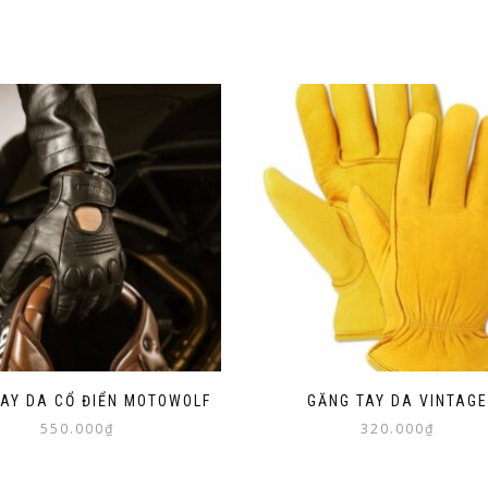
TAY DA CỔ ĐIỂN MOTOWOLF
GĂNG TAY DA VINTAGE
550.000
₫
320.000
₫