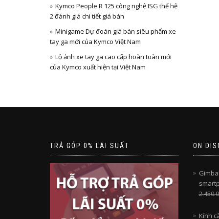
Kymco People R 125 công nghệ ISG thế hệ
2 đánh giá chi tiết giá bán
Minigame Dự đoán giá bán siêu phẩm xe
tay ga mới của Kymco Việt Nam
Lộ ảnh xe tay ga cao cấp hoàn toàn mới
của Kymco xuất hiện tại Việt Nam
TRẢ GÓP 0% LÃI SUẤT
ON DIS
Gimbal
smart
2.450.
Kính c