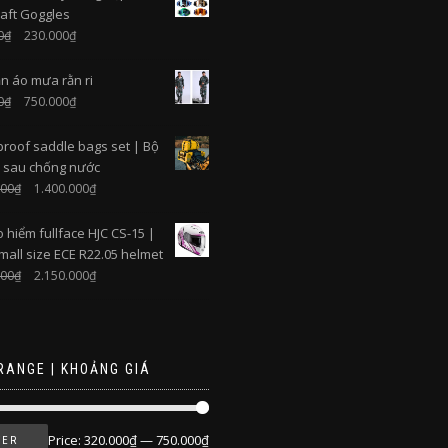
aft Goggles
0
₫
230.000
₫
n áo mưa rằn ri
0
₫
750.000
₫
roof saddle bags set | Bộ
n sau chống nước
000
₫
1.400.000
₫
 hiểm fullface HJC CS-15 |
mall size ECE R22.05 helmet
000
₫
2.150.000
₫
RANGE | KHOẢNG GIÁ
Price:
320.000₫
—
750.000₫
TER