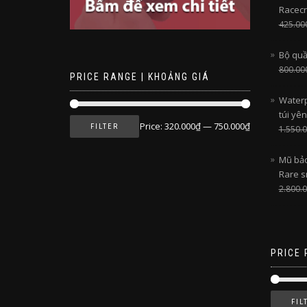
Racecr
425.00
Bộ quầ
800.00
PRICE RANGE | KHOẢNG GIÁ
Waterp
túi yê
Price:
320.000₫
—
750.000₫
FILTER
1.550.
Mũ bảo
Rare s
2.800.
PRICE 
FIL