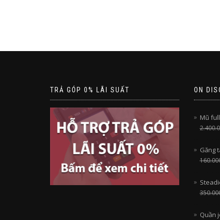
TRẢ GÓP 0% LÃI SUẤT
ON DIS
Mũ full
2.400.
Găng t
160.00
Steadi
350.00
Quần j