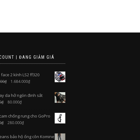
COUNT | ĐANG GIẢM GIÁ
 face 2 kính LS2 ff320
000
₫
1.684.000
₫
ay da hở ngón đinh sắt
0
₫
80.000
₫
cam chống rung cho GoPro
0
₫
280.000
₫
eans bảo hộ ống côn Komine