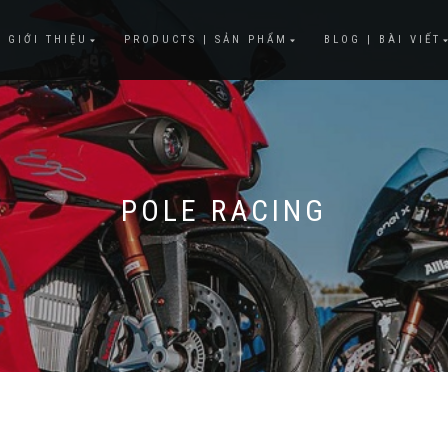
 GIỚI THIỆU
PRODUCTS | SẢN PHẨM
BLOG | BÀI VIẾT
POLE RACING