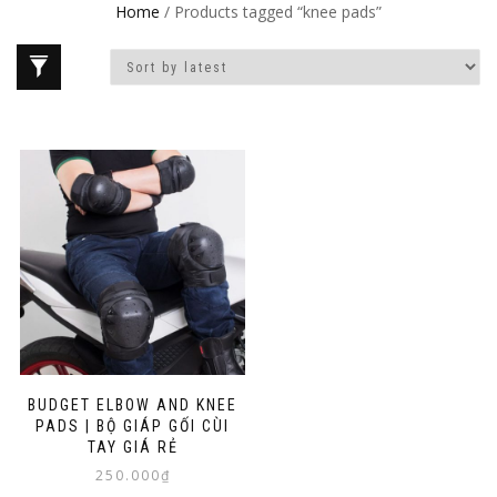
Home
/ Products tagged “knee pads”
BUDGET ELBOW AND KNEE
PADS | BỘ GIÁP GỐI CÙI
TAY GIÁ RẺ
250.000
₫