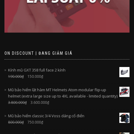
ON DISCOUNT | ĐANG GIẢM GIÁ
Kính mũ GXT 358 full face 2 kính
190.000
₫
150.000
₫
Mũ bảo hiểm lật hàm MT Helmets Atom modular flip-up
helmet (extra large size up to 4XL available - limited quantity)
3.800.000
₫
3.600.000
₫
Mũ bảo hiểm classic 3/4 Voss dáng cổ điển
800.000
₫
750.000
₫