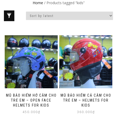
Home
/ Products tagged “kids”
MŨ BẢO HIỂM HỞ CẰM CHO
MŨ BẢO HIỂM CẢ CẰM CHO
TRẺ EM – OPEN FACE
TRẺ EM – HELMETS FOR
HELMETS FOR KIDS
KIDS
450.000
₫
360.000
₫