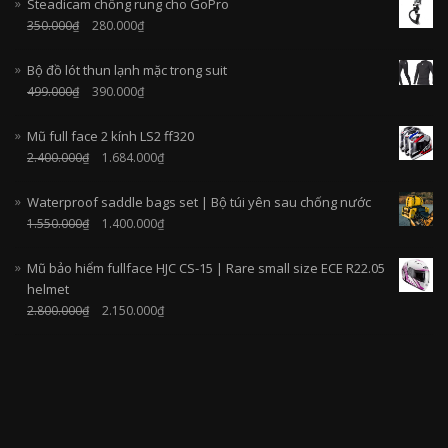
Steadicam chống rung cho GoPro
350.000
₫
280.000
₫
Bộ đồ lót thun lạnh mặc trong suit
499.000
₫
390.000
₫
Mũ full face 2 kính LS2 ff320
2.400.000
₫
1.684.000
₫
Waterproof saddle bags set | Bộ túi yên sau chống nước
1.550.000
₫
1.400.000
₫
Mũ bảo hiểm fullface HJC CS-15 | Rare small size ECE R22.05
helmet
2.800.000
₫
2.150.000
₫