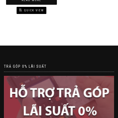
READ MORE
190.000₫.
150.000₫.
QUICK VIEW
TRẢ GÓP 0% LÃI SUẤT