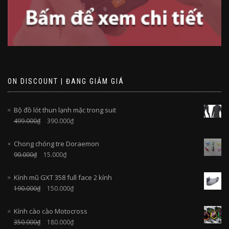
ON DISCOUNT | ĐANG GIẢM GIÁ
Bộ đồ lót thun lạnh mặc trong suit
499.000
₫
390.000
₫
Chong chóng tre Doraemon
90.000
₫
15.000
₫
Kính mũ GXT 358 full face 2 kính
190.000
₫
150.000
₫
Kính cào cào Motocross
350.000
₫
180.000
₫