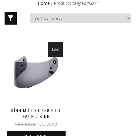
Home
/ Products tagged “GXT”
Sale!
KÍNH MŨ GXT 358 FULL
FACE 2 KÍNH
Original
Current
190.000
₫
150.000
₫
price
price
was:
is: