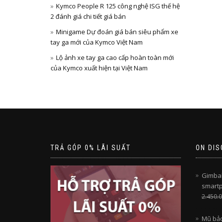
Kymco People R 125 công nghệ ISG thế hệ
2 đánh giá chi tiết giá bán
Minigame Dự đoán giá bán siêu phẩm xe
tay ga mới của Kymco Việt Nam
Lộ ảnh xe tay ga cao cấp hoàn toàn mới
của Kymco xuất hiện tại Việt Nam
TRẢ GÓP 0% LÃI SUẤT
ON DIS
Gimbal
smart
2.450.
Mũ bảo