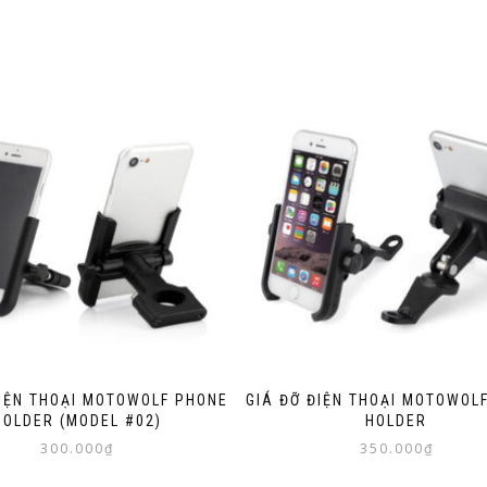
ĐIỆN THOẠI MOTOWOLF PHONE
GIÁ ĐỠ ĐIỆN THOẠI MOTOWOL
HOLDER (MODEL #02)
HOLDER
300.000
₫
350.000
₫