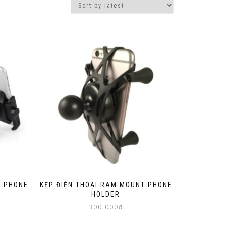
F PHONE
KẸP ĐIỆN THOẠI RAM MOUNT PHONE
HOLDER
300.000
₫