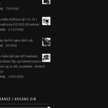
n
0
₫
750.000
₫
 hiểm fullface HJC CS-15 |
mall size ECE R22.05 helmet
000
₫
2.150.000
₫
ay da hở ngón đinh sắt
0
₫
80.000
₫
 hiểm lật hàm MT Helmets
odular flip-up helmet (extra
ize up to 4XL available - limited
y)
000
₫
3.600.000
₫
RANGE | KHOẢNG GIÁ