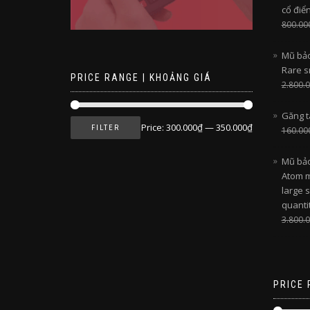
cổ điể
800.00
Mũ bảo
Rare s
PRICE RANGE | KHOẢNG GIÁ
2.800.
Găng t
Price:
300.000₫
—
350.000₫
FILTER
160.00
Mũ bảo
Atom m
large s
quantit
3.800.
PRICE 