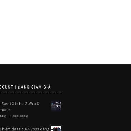
COUNT | ĐANG GIẢM GIÁ
 Sport X1 cho GoPro &
phone
000
₫
1.800.000
₫
 hiểm classic 3/4 Voss dáng