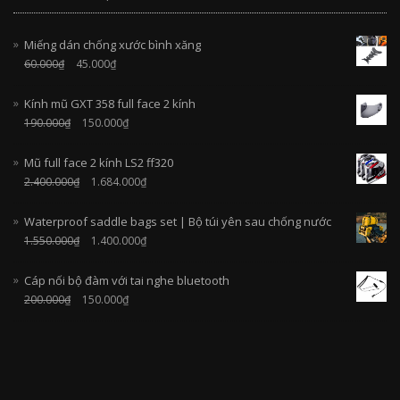
Miếng dán chống xước bình xăng
60.000
₫
45.000
₫
Kính mũ GXT 358 full face 2 kính
190.000
₫
150.000
₫
Mũ full face 2 kính LS2 ff320
2.400.000
₫
1.684.000
₫
Waterproof saddle bags set | Bộ túi yên sau chống nước
1.550.000
₫
1.400.000
₫
Cáp nối bộ đàm với tai nghe bluetooth
200.000
₫
150.000
₫