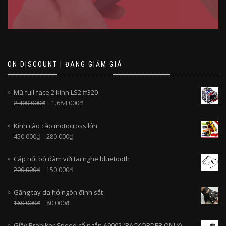
ON DISCOUNT | ĐANG GIẢM GIÁ
Mũ full face 2 kính LS2 ff320
2.400.000
₫
1.684.000
₫
Kính cào cào motocross lớn
450.000
₫
280.000
₫
Cáp nối bộ đàm với tai nghe bluetooth
200.000
₫
150.000
₫
Găng tay da hở ngón đinh sắt
160.000
₫
80.000
₫
Giầy Probiker Speed cổ ngắn A9002 (BACKORDER ONLY)